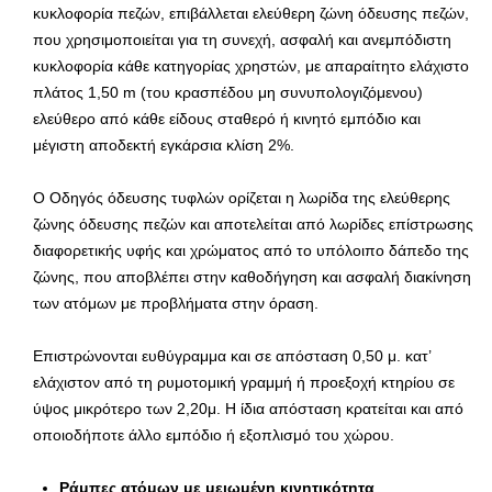
κυκλοφορία πεζών, επιβάλλεται ελεύθερη ζώνη όδευσης πεζών,
που χρησιμοποιείται για τη συνεχή, ασφαλή και ανεμπόδιστη
κυκλοφορία κάθε κατηγορίας χρηστών, με απαραίτητο ελάχιστο
πλάτος 1,50 m (του κρασπέδου μη συνυπολογιζόμενου)
ελεύθερο από κάθε είδους σταθερό ή κινητό εμπόδιο και
μέγιστη αποδεκτή εγκάρσια κλίση 2%.
Ο Οδηγός όδευσης τυφλών ορίζεται η λωρίδα της ελεύθερης
ζώνης όδευσης πεζών και αποτελείται από λωρίδες επίστρωσης
διαφορετικής υφής και χρώματος από το υπόλοιπο δάπεδο της
ζώνης, που αποβλέπει στην καθοδήγηση και ασφαλή διακίνηση
των ατόμων με προβλήματα στην όραση.
Επιστρώνονται ευθύγραμμα και σε απόσταση 0,50 μ. κατ’
ελάχιστον από τη ρυμοτομική γραμμή ή προεξοχή κτηρίου σε
ύψος μικρότερο των 2,20μ. Η ίδια απόσταση κρατείται και από
οποιοδήποτε άλλο εμπόδιο ή εξοπλισμό του χώρου.
Ράμπες ατόμων με μειωμένη κινητικότητα