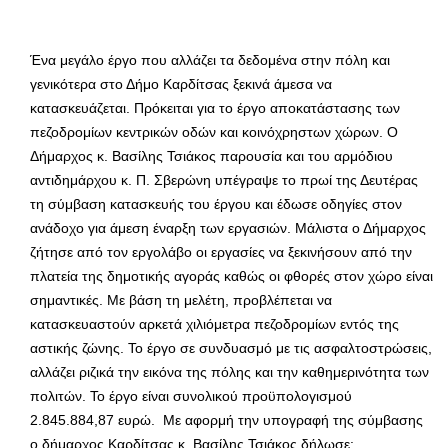
Ένα μεγάλο έργο που αλλάζει τα δεδομένα στην πόλη και
γενικότερα στο Δήμο Καρδίτσας ξεκινά άμεσα να
κατασκευάζεται. Πρόκειται για το έργο αποκατάστασης των
πεζοδρομίων κεντρικών οδών και κοινόχρηστων χώρων. Ο
Δήμαρχος κ. Βασίλης Τσιάκος παρουσία και του αρμόδιου
αντιδημάρχου κ. Π. Σβερώνη υπέγραψε το πρωί της Δευτέρας
τη σύμβαση κατασκευής του έργου και έδωσε οδηγίες στον
ανάδοχο για άμεση έναρξη των εργασιών. Μάλιστα ο Δήμαρχος
ζήτησε από τον εργολάβο οι εργασίες να ξεκινήσουν από την
πλατεία της δημοτικής αγοράς καθώς οι φθορές στον χώρο είναι
σημαντικές. Με βάση τη μελέτη, προβλέπεται να
κατασκευαστούν αρκετά χιλιόμετρα πεζοδρομίων εντός της
αστικής ζώνης. Το έργο σε συνδυασμό με τις ασφαλτοστρώσεις,
αλλάζει ριζικά την εικόνα της πόλης και την καθημερινότητα των
πολιτών. Το έργο είναι συνολικού προϋπολογισμού
2.845.884,87 ευρώ. Με αφορμή την υπογραφή της σύμβασης
ο δήμαρχος Καρδίτσας κ. Βασίλης Τσιάκος δήλωσε: