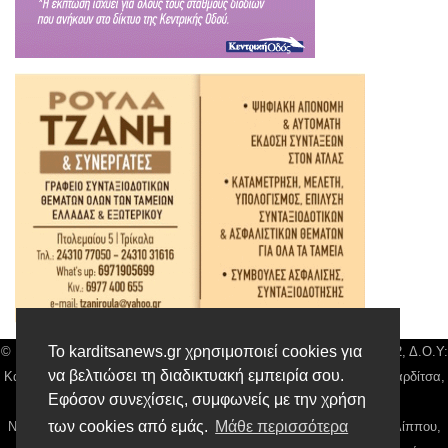
Το karditsanews.gr χρησιμοποιεί cookies για
© Karditsa News | Διακριτικός Τίτλος: Orion Media, ΑΦΜ: 043750542, Δ.Ο.Υ:
να βελτιώσει τη διαδικτυακή εμπειρία σου.
Καρδίτσας, Αρ. Γεμή: 018804431000, Δ/νση: Διάκου 10 τ.κ 43132 Καρδίτσα,
Εφόσον συνεχίσεις, συμφωνείς με την χρήση
Τηλ: 24410 42500, email:
news@karditsanews.gr.
των cookies από εμάς.
Μάθε περισσότερα
Νόμιμος Εκπρόσωπος, Ιδιοκτήτης και Διαχειριστής: Παναγιώτης Φιλίππου,