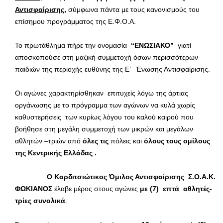
Αντισφαίρισης
,
σύμφωνα πάντα με τους κανονισμούς του
επίσημου προγράμματος της Ε.Φ.Ο.Α.
Το πρωτάθλημα πήρε την ονομασία
“ΕΝΩΣΙΑΚΟ”
γιατί
αποσκοπούσε στη μαζική συμμετοχή όσων περισσότερων
παιδιών της περιοχής ευθύνης της Ε΄ Ένωσης Αντισφαίρισης.
Οι αγώνες χαρακτηρίσθηκαν επιτυχείς λόγω της άρτιας
οργάνωσης με το πρόγραμμα των αγώνων να κυλά χωρίς
καθυστερήσεις των κυρίως λόγου του καλού καιρού που
βοήθησε στη μεγάλη συμμετοχή των μικρών και μεγάλων
αθλητών –τριών από
όλες τις
πόλεις και
όλους τους ομίλους
της Κεντρικής Ελλάδας .
O
Kαρδιτσιώτικος Όμιλος Αντισφαίρισης Σ.Ο.Α.Κ.
ΦΩΚΙΑΝΟΣ
έλαβε μέρος στους αγώνες
με (7) επτά αθλητές-
τρίες συνολικά
.