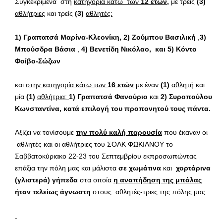
Συγκεκριμένα στη
κατηγορία κάτω των
12 ετών,
με τρείς
(3)
αθλήτριες
και τρείς
(3)
αθλητές:
1) Γραπατσά Μαρίνα-Κλεονίκη, 2) Ζούμπου Βασιλική
,
3)
Μπούσδρα Βάσια
,
4) Βενετίδη Νικόλαο, και 5) Κόντο
Φοίβο-Σώζων
και
στην κατηγορία κάτω των
16 ετών
με έναν
(1)
αθλητή
και
μία
(1)
αθλήτρια:
1) Γραπατσά Φανούριο
και
2) Συροπούλου
Κωνσταντίνα, κατά επιλογή του προπονητού τους πάντα.
Αξίζει να τονίσουμε
την πολύ καλή παρουσία
που έκαναν οι
αθλητές και οι αθλήτριες του ΣΟΑΚ ΦΩΚΙΑΝΟΥ το
Σαββατοκύριακο 22-23 του Σεπτεμβρίου εκπροσωπώντας
επάξια την πόλη μας και μάλιστα
σε χωμάτινα
και
χορτάρινα
(γλιστερά) γήπεδα
στα οποία
η αναπήδηση της μπάλας
ήταν τελείως άγνωστη
στους αθλητές-τριες της πόλης μας.