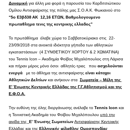
Δυναμική
για άλλη μια φορά η παρουσία του Καρδιτσιώτικου
Ομίλου Αντισφαίρισης της πόλης μας Σ.Ο.Α.Κ. Φωκιανού στο
“5
o
Ε3βδ38 ΑΚ 12,16 ΕΤΩΝ, Βαθμολογουμενο
πρωταθλημα τενις της κεντρικης ελλαδος”
Το πρωτάθλημα έλαβε χώρα το Σαββατοκύριακο στις 22-
23/09/2018 στα ανοικτά ιδιόκτητα γήπεδα των αθλητικών
εγκαταστάσεων (4 ΣΥΝΘΕΤΙΚΟΥ ΧΟΡΤΟΥ & 2 ΧΩΜΑΤΙΝΑ)
του Tennis Icon – Ακαδημία Φοίβος Μιχαλόπουλος στη Λάρισα
και πήραν μέρος μόνο όσοι αθλητές-τριες που
ασχολούνται
ενεργά
με το άθλημα της αντισφαίρισης
είναι κάτοχοι
Αθλητικών Δελτίων
και ανήκουν στα
Σωματεία – Μέλη της
Ε’ Ένωσης
Κεντρικής Ελλάδας της Γ.Γ.Αθλητισμού και της
Ε.Φ.Ο.Α.
Την ευθύνη της όλης διοργάνωσης ανέλαβε το
Tennis
Icon
και
η Τεννιστική Ακαδημία του Φοίβου Μιχαλόπουλου
υπό την
αιγίδα της
Ε’ Ένωσης Σωματείων
Αντισφαίρισης Κεντρικής
Ελλάδας
και της
Ελληνικής φίλαθλης Ομοσπονδίας