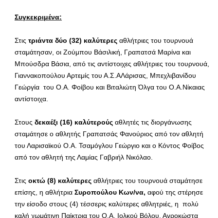
Συγκεκριμένα:
Στις
τριάντα δύο (32) καλύτερες
αθλήτριες του τουρνουά
σταμάτησαν, οι Ζούμπου Βάσιλική, Γραπατσά Μαρίνα και
Μπούσδρα Βάσια, από τις αντίστοιχες αθλήτριες του τουρνουά,
Γιαννακοπούλου Αρτεμίς του Α.Σ.ΑΛάρισας, Μπεχλιβανίδου
Γεώργία του Ο.Α. Φοίβου και Βιταλιώτη Όλγα του Ο.Α.Νίκαιας
αντίστοιχα.
Στους
δεκαέξι (16) καλύτερούς
αθλητές τις διοργάνωσης
σταμάτησε ο αθλητής Γραπατσάς Φανούριος από τον αθλητή
του Λαρισαϊκού Ο.Α. Τσαμόγλου Γεώργιο και ο Κόντος Φοίβος
από τον αθλητή της Λαμίας Γαβριήλ Νικόλαο.
Στις
οκτώ (8) καλύτερες
αθλήτριες του τουρνουά σταμάτησε
επίσης, η αθλήτρια
Συροπούλου Κων/να,
αφού της στέρησε
την είσοδο στους (4) τέσσερις καλύτερες αθλητριές, η πολύ
καλή χωμάτινη Παίκτρια
του Ο.Α. Ιολκού Βόλου, Αγροκώστα