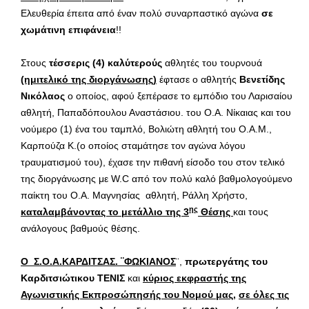
Ελευθερία έπειτα από έναν πολύ συναρπαστικό αγώνα
σε
χωμάτινη επιφάνεια
!!
Στους
τέσσερις (4) καλύτερούς
αθλητές του τουρνουά
(ημιτελικό της διοργάνωσης)
έφτασε ο αθλητής
Βενετίδης
Νικόλαος
ο οποίος, αφού ξεπέρασε το εμπόδιο του Λαρισαίου
αθλητή, Παπαδόπουλου Αναστάσιου. του Ο.Α. Νίκαιας και του
νούμερο (1) ένα του ταμπλό, Βολιώτη αθλητή του Ο.Α.Μ.,
Καρπούζα Κ.(ο οποίος σταμάτησε τον αγώνα λόγου
τραυματισμού του), έχασε την πιθανή είσοδο του στον τελικό
της διοργάνωσης με W.C από τον πολύ καλό βαθμολογούμενο
παίκτη του Ο.Α. Μαγνησίας αθλητή, Ράλλη Χρήστο,
ης
καταλαμβάνοντας το μετάλλιο της 3
Θέσης
και τους
ανάλογους βαθμούς θέσης.
Ο Σ.Ο.Α.Κ
A
ΡΔΙΤΣΑΣ. ¨ΦΩΚΙΑΝΟΣ
¨,
πρωτεργάτης του
Καρδιτσιώτικου ΤΕΝΙΣ
και
κύριος εκφραστής της
Αγωνιστικής Εκπροσώπησής του Νομού μας
,
σε όλες τις