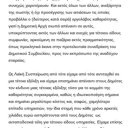
συνεχώς χειροτέρευαν. Και εκτός όλων των άλλων, ανεξάρτητα
της σωστής ή όχι προσέγγισης των αιτιάσεων τις οποίες
προβάλλει ο (δεύτερος κατά σειρά) εργολάβος καθαριότητας,
γιατί η Δημοτική Αρχή σιωπά απέναντι σε αυτές,
υποκρύπτοντας εκτός των άλλων και ενοχές για τέτοιου είδους
συμφωνίες, αρκούμενη σε παζάρια εκτός πραγματικότητας,
όπως προκλητικά έκανε στην προτελευταία συνεδρίαση του
Δημοτικού Συμβουλίου, προς τον εκπρόσωπο της αναδόχου
εταιρείας;
Ως Λαϊκή Συσπείρωση από τότε είχαμε από τότε αντιταχθεί σε
μια τέτοια εξέλιξη και είχαμε επισημάνει απέναντι στους Δημότες
τον κίνδυνο μιας τέτοιας εξέλιξης τόσο για το κομμάτι της
καθαριότητας συγκεκριμένα, καθώς η ιδιωτικοποίηση σήμαινε
και σημαίνει μεγαλύτερο κόστος και, σαφώς, χαμηλότερο
επίπεδο υπηρεσιών, την ίδια στιγμή που κάθε χρόνο αρκετές
χιλιάδες ευρώ εισπράττονται από τους Δημότες ως
ανταποδοτικά τέλη για τέτοιου είδους υπηρεσίες. Είχαμε επίσης