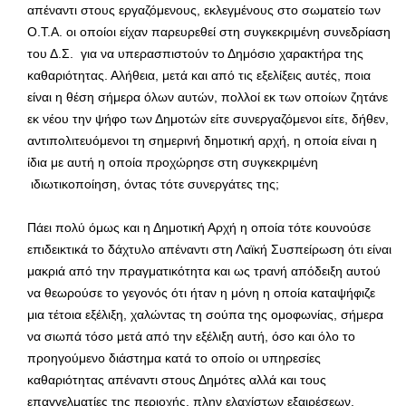
απέναντι στους εργαζόμενους, εκλεγμένους στο σωματείο των
Ο.Τ.Α. οι οποίοι είχαν παρευρεθεί στη συγκεκριμένη συνεδρίαση
του Δ.Σ. για να υπερασπιστούν το Δημόσιο χαρακτήρα της
καθαριότητας. Αλήθεια, μετά και από τις εξελίξεις αυτές, ποια
είναι η θέση σήμερα όλων αυτών, πολλοί εκ των οποίων ζητάνε
εκ νέου την ψήφο των Δημοτών είτε συνεργαζόμενοι είτε, δήθεν,
αντιπολιτευόμενοι τη σημερινή δημοτική αρχή, η οποία είναι η
ίδια με αυτή η οποία προχώρησε στη συγκεκριμένη
ιδιωτικοποίηση, όντας τότε συνεργάτες της;
Πάει πολύ όμως και η Δημοτική Αρχή η οποία τότε κουνούσε
επιδεικτικά το δάχτυλο απέναντι στη Λαϊκή Συσπείρωση ότι είναι
μακριά από την πραγματικότητα και ως τρανή απόδειξη αυτού
να θεωρούσε το γεγονός ότι ήταν η μόνη η οποία καταψήφιζε
μια τέτοια εξέλιξη, χαλώντας τη σούπα της ομοφωνίας, σήμερα
να σιωπά τόσο μετά από την εξέλιξη αυτή, όσο και όλο το
προηγούμενο διάστημα κατά το οποίο οι υπηρεσίες
καθαριότητας απέναντι στους Δημότες αλλά και τους
επαγγελματίες της περιοχής, πλην ελαχίστων εξαιρέσεων,