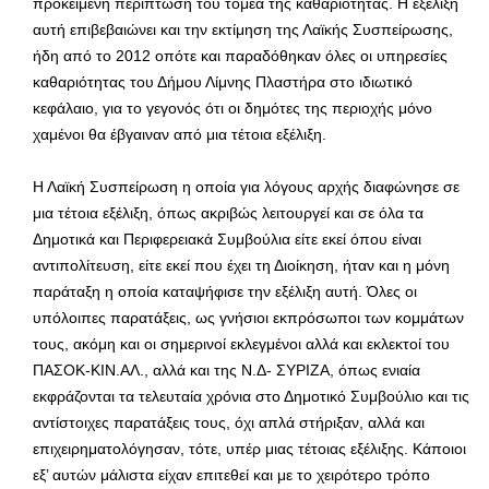
προκειμένη περίπτωση του τομέα της καθαριότητας. Η εξέλιξη
αυτή επιβεβαιώνει και την εκτίμηση της Λαϊκής Συσπείρωσης,
ήδη από το 2012 οπότε και παραδόθηκαν όλες οι υπηρεσίες
καθαριότητας του Δήμου Λίμνης Πλαστήρα στο ιδιωτικό
κεφάλαιο, για το γεγονός ότι οι δημότες της περιοχής μόνο
χαμένοι θα έβγαιναν από μια τέτοια εξέλιξη.
Η Λαϊκή Συσπείρωση η οποία για λόγους αρχής διαφώνησε σε
μια τέτοια εξέλιξη, όπως ακριβώς λειτουργεί και σε όλα τα
Δημοτικά και Περιφερειακά Συμβούλια είτε εκεί όπου είναι
αντιπολίτευση, είτε εκεί που έχει τη Διοίκηση, ήταν και η μόνη
παράταξη η οποία καταψήφισε την εξέλιξη αυτή. Όλες οι
υπόλοιπες παρατάξεις, ως γνήσιοι εκπρόσωποι των κομμάτων
τους, ακόμη και οι σημερινοί εκλεγμένοι αλλά και εκλεκτοί του
ΠΑΣΟΚ-ΚΙΝ.ΑΛ., αλλά και της Ν.Δ- ΣΥΡΙΖΑ, όπως ενιαία
εκφράζονται τα τελευταία χρόνια στο Δημοτικό Συμβούλιο και τις
αντίστοιχες παρατάξεις τους, όχι απλά στήριξαν, αλλά και
επιχειρηματολόγησαν, τότε, υπέρ μιας τέτοιας εξέλιξης. Κάποιοι
εξ’ αυτών μάλιστα είχαν επιτεθεί και με το χειρότερο τρόπο