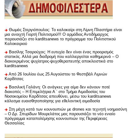
Θωμάς Στεργιόπουλος: Το καλοκαίρι στη Λίμνη Πλαστήρα είναι
μια ανοιχτή Γιορτή Πολιτισμού!!! Ο αρμόδιος Αντιδήμαρχος
παρουσιάζει στο karditsanews το πρόγραμμα του Πολιτιστικού
Καλοκαιριού
Βασίλης Τσαρούχας: Η ευτυχία δεν είναι ένας προορισμός
στατικός. Αλλά μια διαδρομή που καλλιεργείται καθημερινά – Ο
διακεκριμένος ψυχίατρος-ψυχοθεραπευτής αποκλειστικά στο
karditsanews
Από 26 Ιουλίου έως 25 Αυγούστου το Φεστιβάλ Λιμνών
Καρδίτσας
Βασιλική Γαλάνη: Οι ανάγκες για αίμα δεν κάνουν ποτέ
διακοπές – Η Επιμελήτρια Α ΄ στο Τμήμα Αιμοδοσίας του
Νοσοκομείου Καρδίτσας απευθύνει, μέσω του karditsanews
κάλεσμα ευαισθητοποίησης για εθελοντική αιμοδοσία
Στη μάχη κατά των κουνουπιών με drones και τεχνητή νοημοσύνη
– Ο Δρ. Σπυρίδων Μουρελάτος μας παρουσιάζει το νέο ενιαίο
πρόγραμμα καταπολέμησης κουνουπιών της Περιφέρειας
Θεσσαλίας