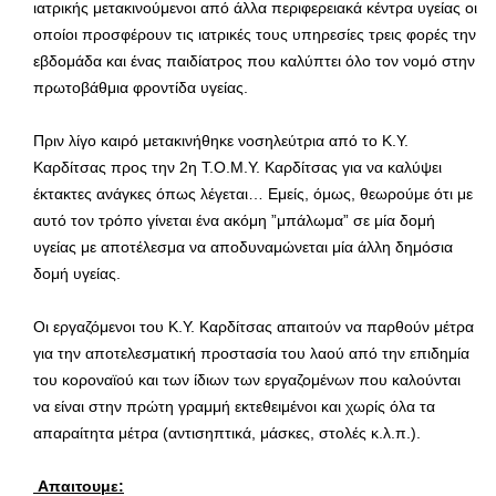
ιατρικής μετακινούμενοι από άλλα περιφερειακά κέντρα υγείας οι
οποίοι προσφέρουν τις ιατρικές τους υπηρεσίες τρεις φορές την
εβδομάδα και ένας παιδίατρος που καλύπτει όλο τον νομό στην
πρωτοβάθμια φροντίδα υγείας.
Πριν λίγο καιρό μετακινήθηκε νοσηλεύτρια από το Κ.Υ.
Καρδίτσας προς την 2η Τ.Ο.Μ.Υ. Καρδίτσας για να καλύψει
έκτακτες ανάγκες όπως λέγεται… Εμείς, όμως, θεωρούμε ότι με
αυτό τον τρόπο γίνεται ένα ακόμη ”μπάλωμα” σε μία δομή
υγείας με αποτέλεσμα να αποδυναμώνεται μία άλλη δημόσια
δομή υγείας.
Οι εργαζόμενοι του Κ.Υ. Καρδίτσας απαιτούν να παρθούν μέτρα
για την αποτελεσματική προστασία του λαού από την επιδημία
του κοροναϊού και των ίδιων των εργαζομένων που καλούνται
να είναι στην πρώτη γραμμή εκτεθειμένοι και χωρίς όλα τα
απαραίτητα μέτρα (αντισηπτικά, μάσκες, στολές κ.λ.π.).
Απαιτουμε: