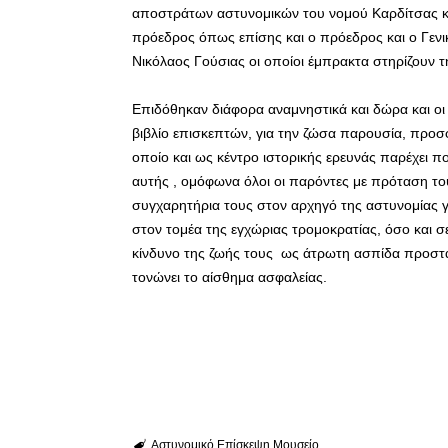
αποστράτων αστυνομικών του νομού Καρδίτσας κ
πρόεδρος όπως επίσης και ο πρόεδρος και ο Γενι
Νικόλαος Γούσιας οι οποίοι έμπρακτα στηρίζουν τ
Επιδόθηκαν διάφορα αναμνηστικά και δώρα και ο
βιβλίο επισκεπτών, για την ζώσα παρουσία, προσ
οποίο και ως κέντρο ιστορικής ερευνάς παρέχει π
αυτής , ομόφωνα όλοι οι παρόντες με πρόταση του
συγχαρητήρια τους στον αρχηγό της αστυνομίας γ
στον τομέα της εγχώριας τρομοκρατίας, όσο και σ
κίνδυνο της ζωής τους ως άτρωτη ασπίδα προστα
τονώνει το αίσθημα ασφαλείας.
Αστυνομικό
Επίσκεψη
Μουσείο