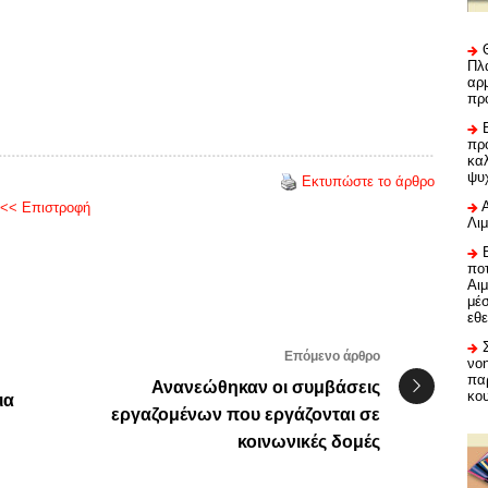
Πλα
αρμ
πρ
προ
καλ
ψυ
Εκτυπώστε το άρθρο
<< Επιστροφή
Λι
ποτ
Αι
μέ
εθε
Επόμενο άρθρο
νο
πα
Ανανεώθηκαν οι συμβάσεις
κο
ια
εργαζομένων που εργάζονται σε
κοινωνικές δομές