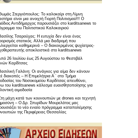
Θωμάς Στεργιόπουλος: Το καλοκαίρι στη Λίμνη
στήρα είναι μια ανοιχτή Γιορτή Πολιτισμού!!! Ο
όδιος Αντιδήμαρχος παρουσιάζει στο karditsanews το
όγραμμα του Πολιτιστικού Καλοκαιριού
Βασίλης Τσαρούχας: Η ευτυχία δεν είναι ένας
ορισμός στατικός. Αλλά μια διαδρομή που
λιεργείται καθημερινά – Ο διακεκριμένος ψυχίατρος-
χοθεραπευτής αποκλειστικά στο karditsanews
Από 26 Ιουλίου έως 25 Αυγούστου το Φεστιβάλ
μνών Καρδίτσας
Βασιλική Γαλάνη: Οι ανάγκες για αίμα δεν κάνουν
έ διακοπές – Η Επιμελήτρια Α ΄ στο Τμήμα
μοδοσίας του Νοσοκομείου Καρδίτσας απευθύνει,
σω του karditsanews κάλεσμα ευαισθητοποίησης για
λοντική αιμοδοσία
Στη μάχη κατά των κουνουπιών με drones και τεχνητή
ημοσύνη – Ο Δρ. Σπυρίδων Μουρελάτος μας
ρουσιάζει το νέο ενιαίο πρόγραμμα καταπολέμησης
υνουπιών της Περιφέρειας Θεσσαλίας