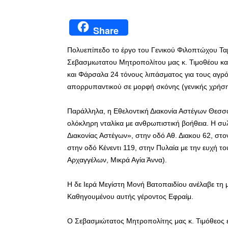
Share
Πολυεπίπεδο το έργο του Γενικού Φιλοπτώχου Τα
Σεβασμιωτατου Μητροπολίτου μας κ. Τιμοθέου και
και Φάρσαλα 24 τόνους λιπάσματος για τους αγρό
απορρυπαντικού σε μορφή σκόνης (γενικής χρήση
Παράλληλα, η Εθελοντική Διακονία Αστέγων Θεσσα
ολόκληρη νταλίκα με ανθρωπιστική βοήθεια. Η συλ
Διακονίας Αστέγων», στην οδό Αθ. Διακου 62, στ
στην οδό Κένεντι 119, στην Πυλαία με την ευχή τ
Αρχαγγέλων, Μικρά Αγία Άννα).
Η δε Ιερά Μεγίστη Μονή Βατοπαιδίου ανέλαβε τη 
Καθηγουμένου αυτής γέροντος Εφραίμ.
Ο Σεβασμιώτατος Μητροπολίτης μας κ. Τιμόθεος 