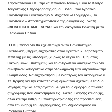
Σαρακατσάνου Σπ., την κα Μποντού-Τοκαλή Γ. και το Κέντρο
Τουριστικής Πληροφόρησης Δήμου Βόλου, τον Αγροτικό
Οινοποιητικό Συνεταιρισμό Ν. Αγχιάλου «Η Δήμητρα», Το
Οινοποιείο – Αποσταγματοποιείο της οικογένειας Τοκαλή
-ΒΙΟΛΟΓΙΚΟΣ ΑΜΠΕΛΩΝΑΣ και την οικογένεια Βολιώτη με το
Ελαιόλαδο Πηλίου.
Η Ολυμπιάδα δεν θα είχε επιτύχει αν το Πανεπιστήμιο
Θεσσαλίας (θερμές ευχαριστίες στον Πρύτανη κ. Χαράλαμπο
Μπιλίνη) με τις υποδομές (κυρίως το κτίριο του Τμήματος
Οικονομικών Επιστημών) και το ανθρώπινο δυναμικό του δεν
συνέβαλαν καθοριστικά στην ολοκλήρωση των διεργασιών την
Ολυμπιάδας. Να ευχαριστήσουμε ιδιαιτέρως τον ακαδημαϊκό κ.
Στ. Κριμιζή για την καταπληκτική ομιλία του σχετικά με τα δυο
Voyager, την κα Χατζηαγαπίου Α. για τους όμορφους πίνακες
ζωγραφικής που διακόσμησαν τις Τελετές Έναρξης και Λήξης,
αλλά και την ένθερμη υποστηρίκτρια όλης της προσπάθειας
από την έναρξη του εγχειρήματος, την δημοσιογράφο κα
Ροσσάνα Πώποτα.