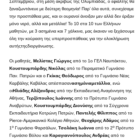
Σεπτεμβρίου, στη μέση ακριβώς της Ολυμπιάδας, ο εφιάλτης θα
ξαναζωντάνευε με δεύτερη θεομηνία! Παρ’ όλα αυτά, συνεχίσαμε
την προσπάθεια μας, και οι ουρανοί άνοιξαν μεν αλλά δεν έριξαν
μόνο νερό, αλλά και μετάλλια! Το 10 στα 10 των Ελλήνων
μαθητών, με 3 ασημένια και 7 χάλκινα, μας έκαναν να ξεχάσουμε
όλη την κούραση της υπερπροσπάθειας για την ολοκλήρωση
αυτήςτηςδιοργάνωσης.
Οι μαθητές,
Μελίστας Γιώργος
από το 1ο ΓΕΛ Ναυπάκτου,
Κουστουμπάρδης Νικόλας
από το Πειραματικό Γυμνάσιο
Παν. Πατρών και ο
Γκίκας Θεόδωρος
από το Γυμνάσιο Νέας
Καρβάλης Καβάλας απέσπασαν
ασημένιαμετάλλια
, ενώ
οι
Ηλιάδης Αλέξανδρος
από την Εκπαιδευτική Αναγέννηση της
Αθήνας,
Τερζόπουλος Ιωάννης
από το Πρότυπο Γυμνάσιο
Αναβρύτων,
Κουστουμπάρδης Διονύσης
από τα Σύγχρονα
Εκπαιδευτήρια Κοτρώνη Πατρών,
Παντελής Φίλιππος
από το
Pierce-Αμερικανικό Κολέγιο Αθηνών,
Θεοχάρης Αδάμος
από το
ο
ο
1
Γυμνάσιο Φαρσάλων,
Τσολάκη Ιωάννα
από το 2
Πρότυπο
Γυμνάσιο Βόλου και
Καραγιαννόπουλος Ανδρέας
από το