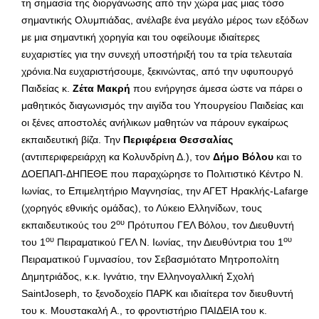
τη σημασία της διοργάνωσης από την χώρα μας μιας τόσο
σημαντικής Ολυμπιάδας, ανέλαβε ένα μεγάλο μέρος των εξόδων
με μια σημαντική χορηγία και του οφείλουμε ιδιαίτερες
ευχαριστίες για την συνεχή υποστήριξή του τα τρία τελευταία
χρόνια.Να ευχαριστήσουμε, ξεκινώντας, από την υφυπουργό
Παιδείας κ.
Ζέτα Μακρή
που ενήργησε άμεσα ώστε να πάρει ο
μαθητικός διαγωνισμός την αιγίδα του Υπουργείου Παιδείας και
οι ξένες αποστολές ανήλικων μαθητών να πάρουν εγκαίρως
εκπαιδευτική βίζα. Την
Περιφέρεια Θεσσαλίας
(αντιπεριφερειάρχη κα Κολυνδρίνη Δ.), τον
Δήμο Βόλου
και το
ΔΟΕΠΑΠ-ΔΗΠΕΘΕ που παραχώρησε το Πολιτιστικό Κέντρο Ν.
Ιωνίας, το Επιμελητήριο Μαγνησίας, την ΑΓΕΤ Ηρακλής-Lafarge
(χορηγός εθνικής ομάδας), το Λύκειο Ελληνίδων, τους
ου
εκπαιδευτικούς του 2
Πρότυπου ΓΕΛ Βόλου, τον Διευθυντή
ου
ου
του 1
Πειραματικού ΓΕΛ Ν. Ιωνίας, την Διευθύντρια του 1
Πειραματικού Γυμνασίου, τον Σεβασμιότατο Μητροπολίτη
Δημητριάδος, κ.κ. Ιγνάτιο, την Ελληνογαλλική Σχολή
SaintJoseph, το ξενοδοχείο ΠΑΡΚ και ιδιαίτερα τον διευθυντή
του κ. Μουστακαλή Α., το φροντιστήριο ΠΑΙΔΕΙΑ του κ.