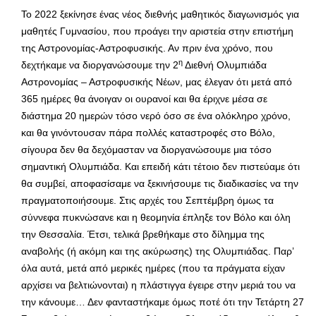
To 2022 ξεκίνησε ένας νέος διεθνής μαθητικός διαγωνισμός για
μαθητές Γυμνασίου, που προάγει την αριστεία στην επιστήμη
της Αστρονομίας-Αστροφυσικής. Αν πριν ένα χρόνο, που
η
δεχτήκαμε να διοργανώσουμε την 2
Διεθνή Ολυμπιάδα
Αστρονομίας – Αστροφυσικής Νέων, μας έλεγαν ότι μετά από
365 ημέρες θα άνοιγαν οι ουρανοί και θα έριχνε μέσα σε
διάστημα 20 ημερών τόσο νερό όσο σε ένα ολόκληρο χρόνο,
και θα γινόντουσαν πάρα πολλές καταστροφές στο Βόλο,
σίγουρα δεν θα δεχόμασταν να διοργανώσουμε μια τόσο
σημαντική Ολυμπιάδα. Και επειδή κάτι τέτοιο δεν πιστεύαμε ότι
θα συμβεί, αποφασίσαμε να ξεκινήσουμε τις διαδικασίες να την
πραγματοποιήσουμε. Στις αρχές του Σεπτέμβρη όμως τα
σύννεφα πυκνώσανε και η θεομηνία έπληξε τον Βόλο και όλη
την Θεσσαλία. Έτσι, τελικά βρεθήκαμε στο δίλημμα της
αναβολής (ή ακόμη και της ακύρωσης) της Ολυμπιάδας. Παρ’
όλα αυτά, μετά από μερικές ημέρες (που τα πράγματα είχαν
αρχίσει να βελτιώνονται) η πλάστιγγα έγειρε στην μεριά του να
την κάνουμε… Δεν φανταστήκαμε όμως ποτέ ότι την Τετάρτη 27