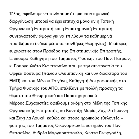
Τέλος, οφείλουμε να τονίσουμε ότι μια επιστημονική
διοργάνωση μπορεί να έχει επιτυχία μόνο αν η Τοπική
Οργανωτική Επιτροπή και η Επιστημονική Επιτροπή
συνεργαστούν άψογα για να επιλύουν τα καθημερινά
προβλήματα (ειδικά μέσα σε συνθήκες θεομηνίας). Ιδιαίτερες
ευχαριστίες στον Πρόεδρο της Επιστημονικής Επιτροπής,
Επίκουρο Καθηγητή του Τμήματος Φυσικής του Παν. Πατρών,
κ. Γουργουλιάτο Κωνσταντίνο που με την συνεργασία του
Ορφέα Βουτυρά (παλιού Ολυμπιονίκη και νυν διδάκτορα του
ΕΜΠ) και του Μένιου Τσιγάνη, Καθηγητή Αστροφυσικής στο
Τμήμα Φυσικής του ΑΠΘ, επιλέξανε με πολλή προσοχή τα
θέματα του Θεωρητικού και Παρατηρησιακού
Μέρους.Ευχαριστίες οφείλουμε ακόμη στα Μέλη της Τοπικής
Οργανωτικής Επιτροπής, κα Κονταξή Μαρία, Ζαχείλα Ιωάννη
και Ζαχείλα Λουκά, καθώς και στους ηρωικούς εθελοντές –
φοιτητές του Τμήματος Οικονομικών Επιστημών του Παν.
Θεσσαλίας, Ανδρέα Μαργαριτόπουλο, Κώστα Γεωργούλη,