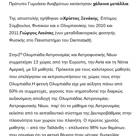
Πρότυπο Γυμνάσιο Αναβρύτων κατέκτησαν
χάλκινα μετάλλια
.
Της αποστολής ηγήθηκαν οι
Χρίστος Ξενάκης
, Επίτιμος
Σύμβουλος Φυσικών και ο Ολυμπιονίκης του 2010 και
2011,
Γιώργος Λιούτας
(νυν μεταδιδακτορικός φοιτητής
Φυσικής στο Πανεπιστήμιο του Darmstadt).
η
Στην2
Ολυμπιάδα Αστρονομίας και Αστροφυσικής Νέων
συμμετείχαν 13 χώρες από την Ευρώπη, την Ασία και τη Νότια
Αμερική, με 53 μαθητές. Πρόκειται για τους καλύτερους μαθητές
που επελέγησαν να εκπροσωπήσουν τις χώρες τους στην
Ολυμπιάδα.Η φετινή Ολυμπιάδα είχε μια αύξηση πάνω από
50% σε συμμετοχές, γεγονός που σηματοδοτεί την διαρκώς
αυξανόμενη αποδοχή της Ολυμπιάδας Αστρονομίας-
Αστροφυσικής Νέων, παρ’ ότι το μάθημα της Αστρονομίας
εκλείπει από το εκπαιδευτικό σύστημα της Δευτεροβάθμιας στην
πλειονότητα των χωρών του πλανήτη. Ο πρώτος χρυσός
μαθητής – από την Ταϊλάνδη – επέλυσετο 98% των θεμάτων,
που σημαίνει ότι τα φετινά θέματα ήταν μέτριας δυσκολίας.