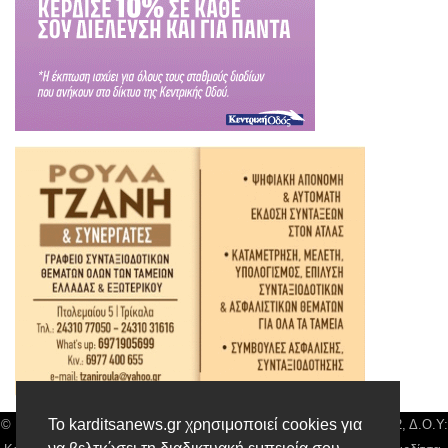
Το karditsanews.gr χρησιμοποιεί cookies για
© Karditsa News | Διακριτικός Τίτλος: Orion Media, ΑΦΜ: 043750542, Δ.Ο.Υ: