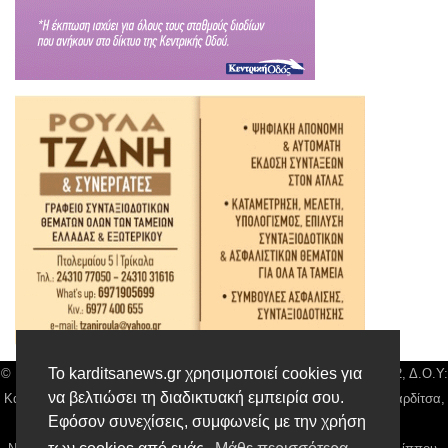
Το karditsanews.gr χρησιμοποιεί cookies για
© Karditsa News | Διακριτικός Τίτλος: Orion Media, ΑΦΜ: 043750542, Δ.Ο.Υ:
να βελτιώσει τη διαδικτυακή εμπειρία σου.
Καρδίτσας, Αρ. Γεμή: 018804431000, Δ/νση: Διάκου 10 τ.κ 43132 Καρδίτσα,
Εφόσον συνεχίσεις, συμφωνείς με την χρήση
Τηλ: 24410 42500, email:
news@karditsanews.gr.