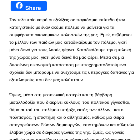
Share
Τον τελευταίο καιρό οι εξελίξεις σε παγκόσμιο επίπεδο ήταν
καταιγιστικές με έναν ακόμα πόλεμο να μαίνεται για τα
συμφέροντα οικονομικών κολοσσών της γης. Εμείς σεβόμενοι
το μέλλον των παιδιών μας καταδικάζουμε τον πόλεμο, γιατί
μόνο δεινά για τους λαούς φέρνει. Καταδικάζουμε την εμπλοκή
της χώρας μας, γιατί μόνο δεινά θα μας φέρει. Μέσα σε μια
δυσοίωνη οικονομική κατάσταση με υποχρηματοδοτούμενα
σχολεία δεν μπορούμε να ανεχτούμε τις υπέρογκες δαπάνες για
εξοπλισμούς που δεν μας καλύπτουν.
Όμως, μέσα στη μεσαιωνική υστερία και τη βάρβαρη
μισαλλοδοξία που διακρίνει κύκλους του πολιτικού γίγνεσθαι,
θύμα αυτού του πολέμου υπήρξε, εκτός των άλλων, και ο
πολιτισμός, η επιστήμη και ο αθλητισμός, καθώς μια σειρά
απαγορεύσεων Ρώσων δημιουργών, επιστημόνων και αθλητών
έλαβαν χώρα σε διάφορες γωνιές της γης. Εμείς, ως γονείς
παιδιών που πασχίζουν για τη μόρφωσή τους αλλά και για την