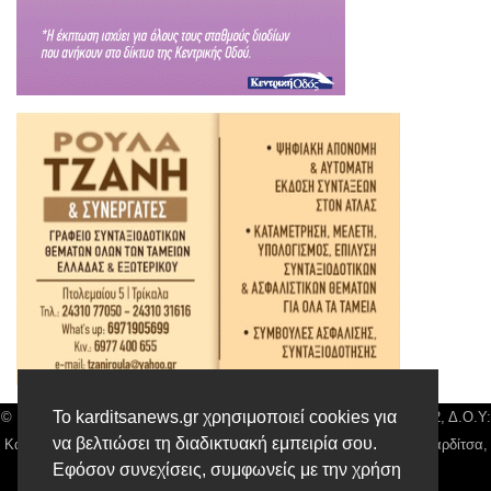
Το karditsanews.gr χρησιμοποιεί cookies για
© Karditsa News | Διακριτικός Τίτλος: Orion Media, ΑΦΜ: 043750542, Δ.Ο.Υ:
να βελτιώσει τη διαδικτυακή εμπειρία σου.
Καρδίτσας, Αρ. Γεμή: 018804431000, Δ/νση: Διάκου 10 τ.κ 43132 Καρδίτσα,
Εφόσον συνεχίσεις, συμφωνείς με την χρήση
Τηλ: 24410 42500, email:
news@karditsanews.gr.