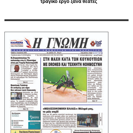
τραγικό έργο ξανά θεατές