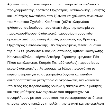
Αξιοποιώντας τα καινοτόμα και πρωτοποριακά εκπαιδευτικά
προγράμματα της Κρατικής Ορχήστρας Θεσσαλονίκης, μαθητές
και μαθήτριες των τάξεων των ξύλινων και χάλκινων πνευστών
του Μουσικού Σχολείου Καρδίτσας (τάξεις κλαρινέτου,
φλάουτου, σαξοφώνου, τρομπέτας) είχαν την ευκαιρία να
παρακολουθήσουν διαδικτυακά παρουσίαση μουσικών
οργάνων από τους επαγγελματίες μουσικούς της Κρατικής
Ορχήστρας Θεσσαλονίκης. Πιο συγκεκριμένα, πέντε μουσικοί
της Κ. Ο Θ. (φλάουτο: Νίκος Δημόπουλος, όμποε: Παναγιώτης
Κουγιουμτζόγλου, κόρνο: Λευτέρης Γκρούνης, φαγκότο: Ρέα
Πίκου και κλαρινέτο: Κοσμάς Παπαδόπουλος) παρουσίασαν
μέσω διαδικτυακής πλατφόρμας τα ξύλινα πνευστά και το
κόρνο, μίλησαν για τα συγκεκριμένα όργανα και έπαιξαν
αντιπροσωπευτικό ρεπερτόριο συγκροτώντας ένα κουιντέτο.
Στο τέλος της παρουσίασης δόθηκε η ευκαιρία στους μαθητές
και στις μαθήτριες των σχολείων που συμμετείχαν να
συνομιλήσουν με τους μουσικούς και να εκφράσουν τις όποιες
απορίες τους σχετικά με τη μελέτη, την τεχνική και την εκτέλεση