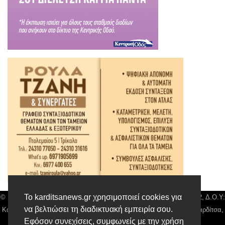
Το karditsanews.gr χρησιμοποιεί cookies για
© Karditsa News | Διακριτικός Τίτλος: Orion Media, ΑΦΜ: 043750542, Δ.Ο.Υ:
να βελτιώσει τη διαδικτυακή εμπειρία σου.
Καρδίτσας, Αρ. Γεμή: 018804431000, Δ/νση: Διάκου 10 τ.κ 43132 Καρδίτσα,
Εφόσον συνεχίσεις, συμφωνείς με την χρήση
Τηλ: 24410 42500, email:
news@karditsanews.gr.