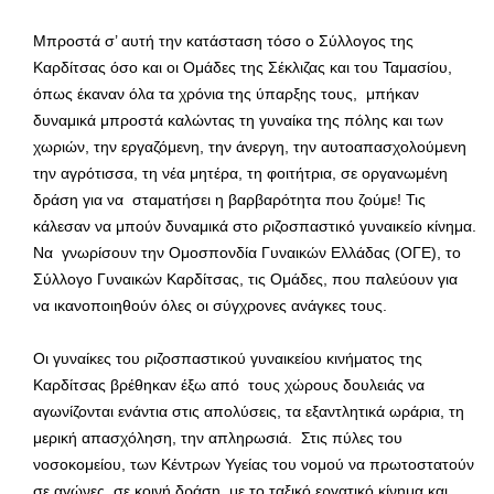
Μπροστά σ’ αυτή την κατάσταση τόσο ο Σύλλογος της
Καρδίτσας όσο και οι Ομάδες της Σέκλιζας και του Ταμασίου,
όπως έκαναν όλα τα χρόνια της ύπαρξης τους, μπήκαν
δυναμικά μπροστά καλώντας τη γυναίκα της πόλης και των
χωριών, την εργαζόμενη, την άνεργη, την αυτοαπασχολούμενη
την αγρότισσα, τη νέα μητέρα, τη φοιτήτρια, σε οργανωμένη
δράση για να σταματήσει η βαρβαρότητα που ζούμε! Τις
κάλεσαν να μπούν δυναμικά στο ριζοσπαστικό γυναικείο κίνημα.
Να γνωρίσουν την Ομοσπονδία Γυναικών Ελλάδας (ΟΓΕ), το
Σύλλογο Γυναικών Καρδίτσας, τις Ομάδες, που παλεύουν για
να ικανοποιηθούν όλες οι σύγχρονες ανάγκες τους.
Οι γυναίκες του ριζοσπαστικού γυναικείου κινήματος της
Καρδίτσας βρέθηκαν έξω από τους χώρους δουλειάς να
αγωνίζονται ενάντια στις απολύσεις, τα εξαντλητικά ωράρια, τη
μερική απασχόληση, την απληρωσιά. Στις πύλες του
νοσοκομείου, των Κέντρων Υγείας του νομού να πρωτοστατούν
σε αγώνες, σε κοινή δράση με το ταξικό εργατικό κίνημα και