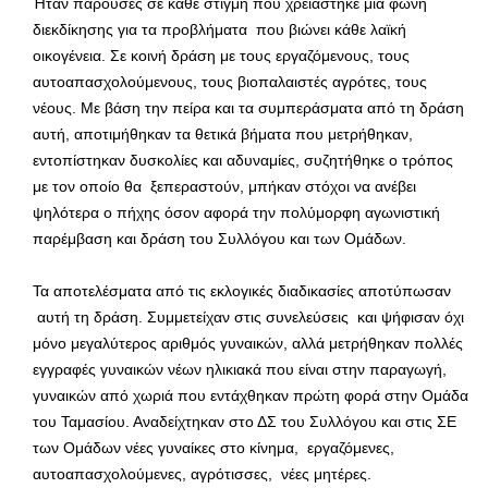
Ήταν παρούσες σε κάθε στιγμή που χρειάστηκε μια φωνή
διεκδίκησης για τα προβλήματα που βιώνει κάθε λαϊκή
οικογένεια. Σε κοινή δράση με τους εργαζόμενους, τους
αυτοαπασχολούμενους, τους βιοπαλαιστές αγρότες, τους
νέους. Με βάση την πείρα και τα συμπεράσματα από τη δράση
αυτή, αποτιμήθηκαν τα θετικά βήματα που μετρήθηκαν,
εντοπίστηκαν δυσκολίες και αδυναμίες, συζητήθηκε ο τρόπος
με τον οποίο θα ξεπεραστούν, μπήκαν στόχοι να ανέβει
ψηλότερα ο πήχης όσον αφορά την πολύμορφη αγωνιστική
παρέμβαση και δράση του Συλλόγου και των Ομάδων.
Τα αποτελέσματα από τις εκλογικές διαδικασίες αποτύπωσαν
αυτή τη δράση. Συμμετείχαν στις συνελεύσεις και ψήφισαν όχι
μόνο μεγαλύτερος αριθμός γυναικών, αλλά μετρήθηκαν πολλές
εγγραφές γυναικών νέων ηλικιακά που είναι στην παραγωγή,
γυναικών από χωριά που εντάχθηκαν πρώτη φορά στην Ομάδα
του Ταμασίου. Αναδείχτηκαν στο ΔΣ του Συλλόγου και στις ΣΕ
των Ομάδων νέες γυναίκες στο κίνημα, εργαζόμενες,
αυτοαπασχολούμενες, αγρότισσες, νέες μητέρες.