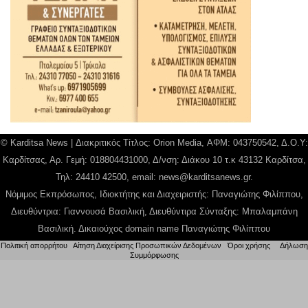
© Karditsa News | Διακριτικός Τίτλος: Orion Media, ΑΦΜ: 043750542, Δ.Ο.Υ:
Καρδίτσας, Αρ. Γεμή: 018804431000, Δ/νση: Διάκου 10 τ.κ 43132 Καρδίτσα,
Τηλ: 24410 42500, email:
news@karditsanews.gr.
Νόμιμος Εκπρόσωπος, Ιδιοκτήτης και Διαχειριστής: Παναγιώτης Φιλίππου,
Διευθύντρια: Γιαννουσά Βασιλική, Διευθύντιρα Σύνταξης: Μπαλαμπάνη
Βασιλική. Δικαιούχος domain name Παναγιώτης Φιλίππου
Πολιτική απορρήτου
|
Αίτηση Διαχείρισης Προσωπικών Δεδομένων
|
Όροι χρήσης
| |
Δήλωση
Συμμόρφωσης