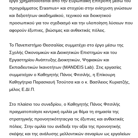
έργο χρηματοδοτείται από την Ευρωπαϊκή Επιτροπή μέσω του
προγράμματος Erasmus+ και στοχεύει στην ενίσχυση γνώσεων
και δεξιοτήτων ακαδημαϊκού, τεχνικού και διοικητικού
προσωπικού για τον σχεδιασμό και την υλοποίηση λύσεων που
αφορούν έξυπνες, βιώσιμες και ανθεκτικές πόλεις.
Το Πανεπιστήμιο Θεσσαλίας συμμετέχει στο έργο μέσω της
Σχολής Οικονομικών και Διοικητικών Επιστημών και του
Εργαστηρίου Ανάπτυξης Διοικητικών, Ψηφιακών και
Εκπαιδευτικών Ικανοτήτων (MANDEIS Lab). Στις εργασίες
συμμετείχαν ο Καθηγητής Πάνος Φιτσιλής, η Επίκουρη
Καθηγήτρια Παρασκευή Τσούτσα και ο κ. Βασίλειος Κυριατζής,
μέλος Ε.ΔΙ.Π.
Στο πλαίσιο του συνεδρίου, ο Καθηγητής Πάνος Φιτσιλής
πραγματοποίησε κεντρική ομιλία με θέμα τη σημασία της
στρατηγικής προνοητικότηταςγια τις έξυπνες και ανθεκτικές
πόλεις. Στην ομιλία του ανέδειξε την αξία της προνοητικής
σκέψης και της ανάλυσης μελλοντικών σεναρίων ως εργαλείων