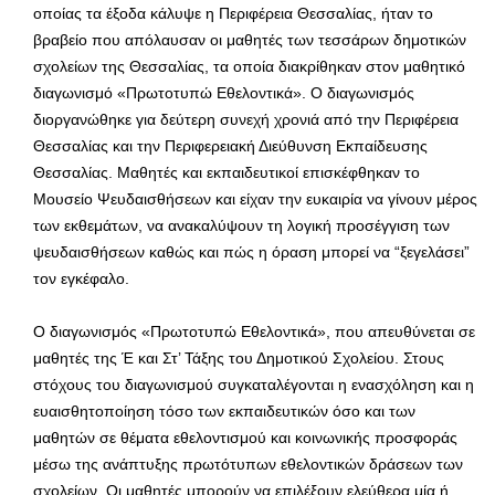
οποίας τα έξοδα κάλυψε η Περιφέρεια Θεσσαλίας, ήταν το
βραβείο που απόλαυσαν οι μαθητές των τεσσάρων δημοτικών
σχολείων της Θεσσαλίας, τα οποία διακρίθηκαν στον μαθητικό
διαγωνισμό «Πρωτοτυπώ Εθελοντικά». Ο διαγωνισμός
διοργανώθηκε για δεύτερη συνεχή χρονιά από την Περιφέρεια
Θεσσαλίας και την Περιφερειακή Διεύθυνση Εκπαίδευσης
Θεσσαλίας. Μαθητές και εκπαιδευτικοί επισκέφθηκαν το
Μουσείο Ψευδαισθήσεων και είχαν την ευκαιρία να γίνουν μέρος
των εκθεμάτων, να ανακαλύψουν τη λογική προσέγγιση των
ψευδαισθήσεων καθώς και πώς η όραση μπορεί να “ξεγελάσει”
τον εγκέφαλο.
Ο διαγωνισμός «Πρωτοτυπώ Εθελοντικά», που απευθύνεται σε
μαθητές της Έ και Στ’ Τάξης του Δημοτικού Σχολείου. Στους
στόχους του διαγωνισμού συγκαταλέγονται η ενασχόληση και η
ευαισθητοποίηση τόσο των εκπαιδευτικών όσο και των
μαθητών σε θέματα εθελοντισμού και κοινωνικής προσφοράς
μέσω της ανάπτυξης πρωτότυπων εθελοντικών δράσεων των
σχολείων. Οι μαθητές μπορούν να επιλέξουν ελεύθερα μία ή