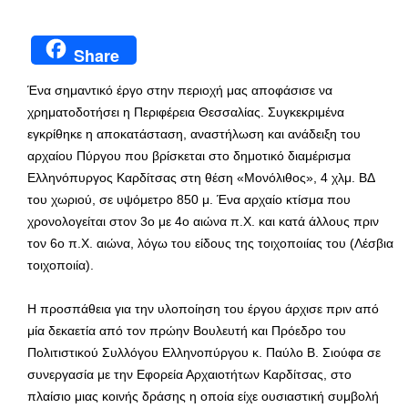
Share
Ένα σημαντικό έργο στην περιοχή μας αποφάσισε να
χρηματοδοτήσει η Περιφέρεια Θεσσαλίας. Συγκεκριμένα
εγκρίθηκε η αποκατάσταση, αναστήλωση και ανάδειξη του
αρχαίου Πύργου που βρίσκεται στο δημοτικό διαμέρισμα
Ελληνόπυργος Καρδίτσας στη θέση «Μονόλιθος», 4 χλμ. ΒΔ
του χωριού, σε υψόμετρο 850 μ. Ένα αρχαίο κτίσμα που
χρονολογείται στον 3ο με 4ο αιώνα π.Χ. και κατά άλλους πριν
τον 6ο π.Χ. αιώνα, λόγω του είδους της τοιχοποιίας του (Λέσβια
τοιχοποιία).
Η προσπάθεια για την υλοποίηση του έργου άρχισε πριν από
μία δεκαετία από τον πρώην Βουλευτή και Πρόεδρο του
Πολιτιστικού Συλλόγου Ελληνοπύργου κ. Παύλο Β. Σιούφα σε
συνεργασία με την Εφορεία Αρχαιοτήτων Καρδίτσας, στο
πλαίσιο μιας κοινής δράσης η οποία είχε ουσιαστική συμβολή