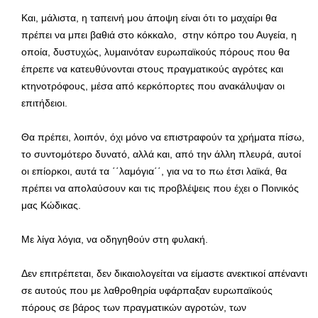
Και, μάλιστα, η ταπεινή μου άποψη είναι ότι το μαχαίρι θα
πρέπει να μπει βαθιά στο κόκκαλο, στην κόπρο του Αυγεία, η
οποία, δυστυχώς, λυμαινόταν ευρωπαϊκούς πόρους που θα
έπρεπε να κατευθύνονται στους πραγματικούς αγρότες και
κτηνοτρόφους, μέσα από κερκόπορτες που ανακάλυψαν οι
επιτήδειοι.
Θα πρέπει, λοιπόν, όχι μόνο να επιστραφούν τα χρήματα πίσω,
το συντομότερο δυνατό, αλλά και, από την άλλη πλευρά, αυτοί
οι επίορκοι, αυτά τα ΄΄λαμόγια΄΄, για να το πω έτσι λαϊκά, θα
πρέπει να απολαύσουν και τις προβλέψεις που έχει ο Ποινικός
μας Κώδικας.
Με λίγα λόγια, να οδηγηθούν στη φυλακή.
Δεν επιτρέπεται, δεν δικαιολογείται να είμαστε ανεκτικοί απέναντι
σε αυτούς που με λαθροθηρία υφάρπαξαν ευρωπαϊκούς
πόρους σε βάρος των πραγματικών αγροτών, των