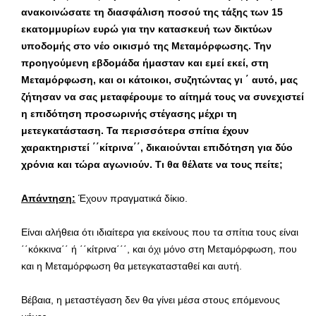
ανακοινώσατε τη διασφάλιση ποσού της τάξης των 15
εκατομμυρίων ευρώ για την κατασκευή των δικτύων
υποδομής στο νέο οικισμό της Μεταμόρφωσης. Την
προηγούμενη εβδομάδα ήμασταν και εμεί εκεί, στη
Μεταμόρφωση, και οι κάτοικοι, συζητώντας γι ΄ αυτό, μας
ζήτησαν να σας μεταφέρουμε το αίτημά τους να συνεχιστεί
η επιδότηση προσωρινής στέγασης μέχρι τη
μετεγκατάσταση. Τα περισσότερα σπίτια έχουν
χαρακτηριστεί ΄΄κίτρινα΄΄, δικαιούνται επιδότηση για δύο
χρόνια και τώρα αγωνιούν. Τι θα θέλατε να τους πείτε;
Απάντηση:
Έχουν πραγματικά δίκιο.
Είναι αλήθεια ότι ιδιαίτερα για εκείνους που τα σπίτια τους είναι
΄΄κόκκινα΄΄ ή ΄΄κίτρινα΄΄΄, και όχι μόνο στη Μεταμόρφωση, που
και η Μεταμόρφωση θα μετεγκατασταθεί και αυτή.
Βέβαια, η μεταστέγαση δεν θα γίνει μέσα στους επόμενους