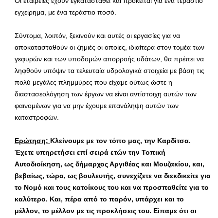
Οι εταιρείες έχουν εγκατασταθεί και πρόκειται για ένα τεράστιο
εγχείρημα, με ένα τεράστιο ποσό.
Σύντομα, λοιπόν, ξεκινούν και αυτές οι εργασίες για να
αποκατασταθούν οι ζημιές οι οποίες, ιδιαίτερα στον τομέα των
γεφυρών και των υποδομών απορροής υδάτων, θα πρέπει να
ληφθούν υπόψιν τα τελευταία υδρολογικά στοιχεία με βάση τις
πολύ μεγάλες πλημμύρες που είχαμε ούτως ώστε η
διαστασεολόγηση των έργων να είναι αντίστοιχη αυτών των
φαινομένων για να μην έχουμε επανάληψη αυτών των
καταστροφών.
Ερώτηση:
Κλείνουμε με τον τόπο μας, την Καρδίτσα.
Έχετε υπηρετήσει επί σειρά ετών την Τοπική
Αυτοδιοίκηση, ως δήμαρχος Αργιθέας και Μουζακίου, και,
βεβαίως, τώρα, ως βουλευτής, συνεχίζετε να διεκδικείτε για
το Νομό και τους κατοίκους του και να προσπαθείτε για το
καλύτερο. Και, πέρα από το παρόν, υπάρχει και το
μέλλον, το μέλλον με τις προκλήσεις του. Είπαμε ότι οι