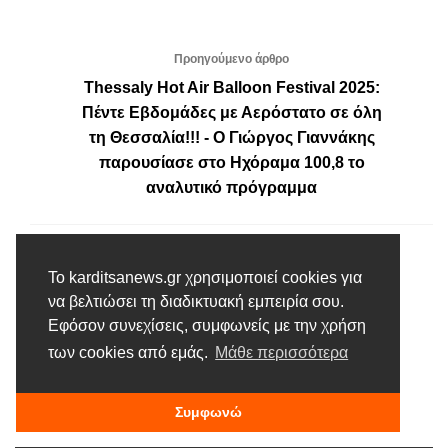
Προηγούμενο άρθρο
Thessaly Hot Air Balloon Festival 2025:
Πέντε Εβδομάδες με Αερόστατο σε όλη
τη Θεσσαλία!!! - Ο Γιώργος Γιαννάκης
παρουσίασε στο Ηχόραμα 100,8 το
αναλυτικό πρόγραμμα
Επόμενο άρθρο
Το karditsanews.gr χρησιμοποιεί cookies για
Θραψίμι: Το χωριό των 80 κατοίκων και
να βελτιώσει τη διαδικτυακή εμπειρία σου.
των 6 μαθητών που αντιστέκεται
Εφόσον συνεχίσεις, συμφωνείς με την χρήση
πολιτιστικά!!! - Κάτοικοι του χωριού
των cookies από εμάς.
Μάθε περισσότερα
περιγράφουν στο Ηχόραμα 100,8 τη
ζωή και την καθημερινότητά τους
Συμφωνώ