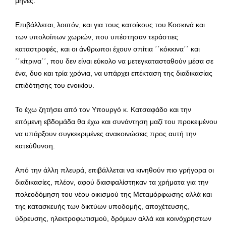
μήνες.
Επιβάλλεται, λοιπόν, και για τους κατοίκους του Κοσκινά και
των υπολοίπων χωριών, που υπέστησαν τεράστιες
καταστροφές, και οι άνθρωποι έχουν σπίτια ΄΄κόκκινα΄΄ και
΄΄κίτρινα΄΄, που δεν είναι εύκολο να μετεγκατασταθούν μέσα σε
ένα, δυο και τρία χρόνια, να υπάρχει επέκταση της διαδικασίας
επιδότησης του ενοικίου.
Το έχω ζητήσει από τον Υπουργό κ. Κατσαφάδο και την
επόμενη εβδομάδα θα έχω και συνάντηση μαζί του προκειμένου
να υπάρξουν συγκεκριμένες ανακοινώσεις προς αυτή την
κατεύθυνση.
Από την άλλη πλευρά, επιβάλλεται να κινηθούν πιο γρήγορα οι
διαδικασίες, πλέον, αφού διασφαλίστηκαν τα χρήματα για την
πολεοδόμηση του νέου οικισμού της Μεταμόρφωσης αλλά και
της κατασκευής των δικτύων υποδομής, αποχέτευσης,
ύδρευσης, ηλεκτροφωτισμού, δρόμων αλλά και κοινόχρηστων