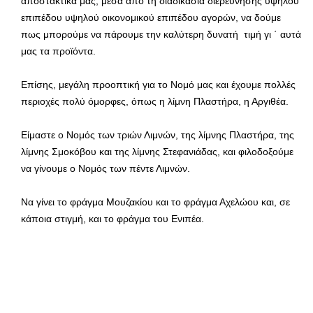
αποστακτικά μας, μέσα από τη διαδικασία διερεύνησης υψηλού
επιπέδου υψηλού οικονομικού επιπέδου αγορών, να δούμε
πως μπορούμε να πάρουμε την καλύτερη δυνατή τιμή γι ΄ αυτά
μας τα προϊόντα.
Επίσης, μεγάλη προοπτική για το Νομό μας και έχουμε πολλές
περιοχές πολύ όμορφες, όπως η λίμνη Πλαστήρα, η Αργιθέα.
Είμαστε ο Νομός των τριών Λιμνών, της λίμνης Πλαστήρα, της
λίμνης Σμοκόβου και της λίμνης Στεφανιάδας, και φιλοδοξούμε
να γίνουμε ο Νομός των πέντε Λιμνών.
Να γίνει το φράγμα Μουζακίου και το φράγμα Αχελώου και, σε
κάποια στιγμή, και το φράγμα του Ενιπέα.