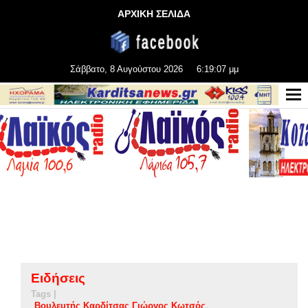
ΑΡΧΙΚΗ ΣΕΛΙΔΑ
Σάββατο, 8 Αυγούστου 2026
6:19:08 μμ
Ειδήσεις
Tags |
Βουλευτής Καρδίτσας Γιώργος Κωτσός