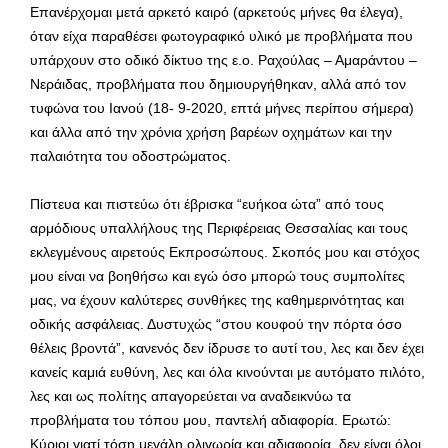
Επανέρχομαι μετά αρκετό καιρό (αρκετούς μήνες θα έλεγα),
όταν είχα παραθέσει φωτογραφικό υλικό με προβλήματα που
υπάρχουν στο οδικό δίκτυο της ε.ο. Ραχούλας – Αμαράντου –
Νεράιδας, προβλήματα που δημιουργήθηκαν, αλλά από τον
τυφώνα του Ιανού (18- 9-2020, επτά μήνες περίπου σήμερα)
και άλλα από την χρόνια χρήση βαρέων οχημάτων και την
παλαιότητα του οδοστρώματος.
Πίστευα και πιστεύω ότι έβρισκα “ευήκοα ώτα” από τους
αρμόδιους υπαλλήλους της Περιφέρειας Θεσσαλίας και τους
εκλεγμένους αιρετούς Εκπροσώπους. Σκοπός μου και στόχος
μου είναι να βοηθήσω και εγώ όσο μπορώ τους συμπολίτες
μας, να έχουν καλύτερες συνθήκες της καθημερινότητας και
οδικής ασφάλειας. Δυστυχώς “στου κουφού την πόρτα όσο
θέλεις βροντά”, κανενός δεν ίδρυσε το αυτί του, λες και δεν έχει
κανείς καμιά ευθύνη, λες και όλα κινούνται με αυτόματο πιλότο,
λες και ως πολίτης απαγορεύεται να αναδεικνύω τα
προβλήματα του τόπου μου, παντελή αδιαφορία. Ερωτώ:
Κύριοι γιατί τόση μεγάλη ολιγωρία και αδιαφορία, δεν είναι όλοι