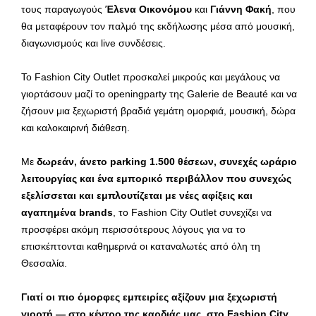
τους παραγωγούς
Έλενα Οικονόμου
και
Γιάννη Φακή
, που
θα μεταφέρουν τον παλμό της εκδήλωσης μέσα από μουσική,
διαγωνισμούς και live συνδέσεις.
Το Fashion City Outlet προσκαλεί μικρούς και μεγάλους να
γιορτάσουν μαζί το openingparty της Galerie de Beauté και να
ζήσουν μια ξεχωριστή βραδιά γεμάτη ομορφιά, μουσική, δώρα
και καλοκαιρινή διάθεση.
Με
δωρεάν, άνετο parking 1.500 θέσεων, συνεχές ωράριο
λειτουργίας και ένα εμπορικό περιβάλλον που συνεχώς
εξελίσσεται και εμπλουτίζεται με νέες αφίξεις και
αγαπημένα brands
, το Fashion City Outlet συνεχίζει να
προσφέρει ακόμη περισσότερους λόγους για να το
επισκέπτονται καθημερινά οι καταναλωτές από όλη τη
Θεσσαλία.
Γιατί οι πιο όμορφες εμπειρίες αξίζουν μια ξεχωριστή
γιορτή — στο κέντρο της καρδιάς μας, στο Fashion City