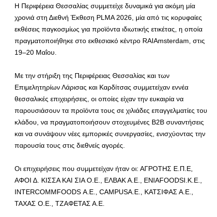
Η Περιφέρεια Θεσσαλίας συμμετείχε δυναμικά για ακόμη μία
χρονιά στη Διεθνή Έκθεση PLMA 2026, μία από τις κορυφαίες
εκθέσεις παγκοσμίως για προϊόντα ιδιωτικής ετικέτας, η οποία
πραγματοποιήθηκε στο εκθεσιακό κέντρο RAIAmsterdam, στις
19–20 Μαΐου.
Με την στήριξη της Περιφέρειας Θεσσαλίας και των
Επιμελητηρίων Λάρισας και Καρδίτσας συμμετείχαν εννέα
θεσσαλικές επιχειρήσεις, οι οποίες είχαν την ευκαιρία να
παρουσιάσουν τα προϊόντα τους σε χιλιάδες επαγγελματίες του
κλάδου, να πραγματοποιήσουν στοχευμένες Β2Β συναντήσεις
και να συνάψουν νέες εμπορικές συνεργασίες, ενισχύοντας την
παρουσία τους στις διεθνείς αγορές.
Οι επιχειρήσεις που συμμετείχαν ήταν οι: ΑΓΡΟΤΗΣ Ε.Π.Ε,
ΑΦΟΙ Δ. ΚΙΣΣΑ ΚΑΙ ΣΙΑ Ο.Ε., ΕΛΒΑΚ Α.Ε., ENIAFOODSI.K.E.,
INTERCOMMFOODS Α.Ε., CAMPUSA.E., ΚΑΤΣΙΦΑΣ Α.Ε.,
ΤΑΧΑΣ Ο.Ε., ΤΖΑΦΕΤΑΣ Α.Ε.