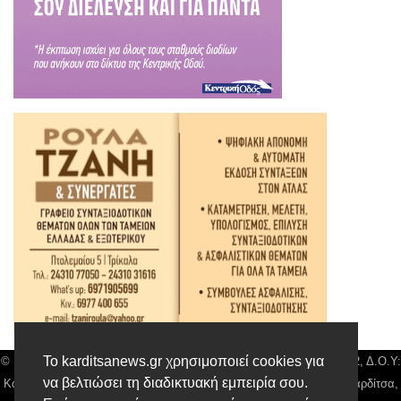
Το karditsanews.gr χρησιμοποιεί cookies για
© Karditsa News | Διακριτικός Τίτλος: Orion Media, ΑΦΜ: 043750542, Δ.Ο.Υ:
να βελτιώσει τη διαδικτυακή εμπειρία σου.
Καρδίτσας, Αρ. Γεμή: 018804431000, Δ/νση: Διάκου 10 τ.κ 43132 Καρδίτσα,