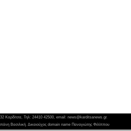
132 Καρδίτσα, Τηλ: 24410 42500, email:
news@karditsanews.gr.
αμπάνη Βασιλική. Δικαιούχος domain name Παναγιώτης Φιλίππου