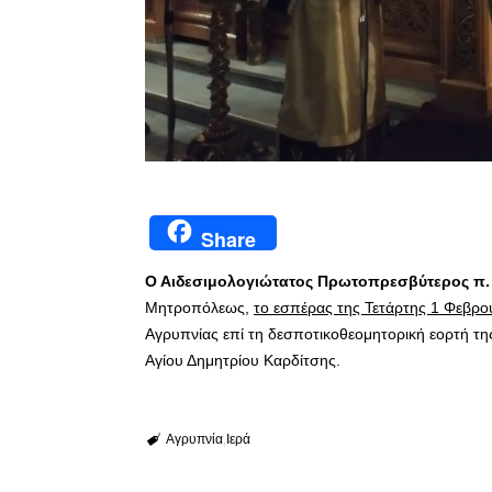
Share
Ο Αιδεσιμολογιώτατος Πρωτοπρεσβύτερος π.
Μητροπόλεως,
το εσπέρας της Τετάρτης 1 Φεβρο
Αγρυπνίας επί τη δεσποτικοθεομητορική εορτή τ
Αγίου Δημητρίου Καρδίτσης.
Αγρυπνία
Ιερά