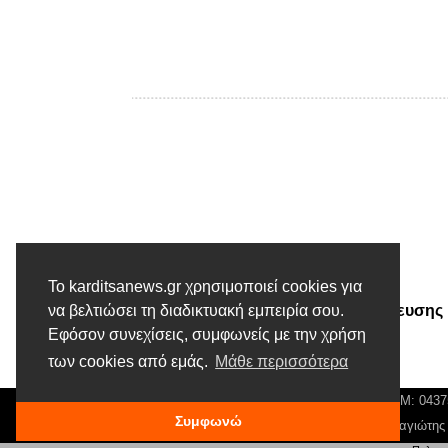
Προηγούμενο άρθρο
Το karditsanews.gr χρησιμοποιεί cookies για
Απόφαση της Γενικής Συνέλευσης
να βελτιώσει τη διαδικτυακή εμπειρία σου.
Εφόσον συνεχίσεις, συμφωνείς με την χρήση
της ΕΛΜΕ Καρδίτσας για το
πρόγραμμα δράσης
των cookies από εμάς.
Μάθε περισσότερα
© Karditsa News | Διακριτικός Τίτλος: Orion Media, ΑΦΜ: 043
Συμφωνώ
Νόμιμος Εκπρόσωπος, Ιδιοκτήτης και Διαχειριστής: Παναγιώτη