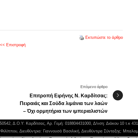
Εκτυπώστε το άρθρο
<< Επιστροφή
Επόμενο άρθρο
Επιτροπή Ειρήνης Ν. Καρδίτσας:
Πειραιάς και Σούδα λιμάνια των λαών
– Όχι ορμητήρια των ιμπεριαλιστών
750542, Δ.Ο.Υ: Καρδίτσας, Αρ. Γεμή: 018804431000, Δ/νση: Διάκου 10 τ.κ 43
ς Φιλίππου, Διευθύντρια: Γιαννουσά Βασιλική, Διευθύντιρα Σύνταξης: Μπαλ