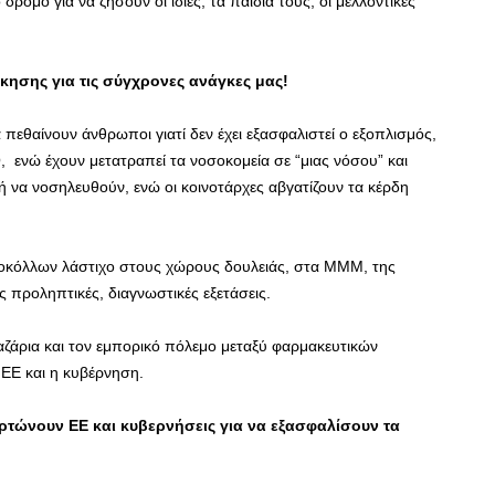
ρόμο για να ζήσουν οι ίδιες, τα παιδιά τους, οι μελλοντικές
ίκησης για τις σύγχρονες ανάγκες μας!
πεθαίνουν άνθρωποι γιατί δεν έχει εξασφαλιστεί ο εξοπλισμός,
, ενώ έχουν μετατραπεί τα νοσοκομεία σε “μιας νόσου” και
ή να νοσηλευθούν, ενώ οι κοινοτάρχες αβγατίζουν τα κέρδη
κόλλων λάστιχο στους χώρους δουλειάς, στα ΜΜΜ, της
 προληπτικές, διαγνωστικές εξετάσεις.
αζάρια και τον εμπορικό πόλεμο μεταξύ φαρμακευτικών
 ΕΕ και η κυβέρνηση.
ρτώνουν ΕΕ και κυβερνήσεις για να εξασφαλίσουν τα