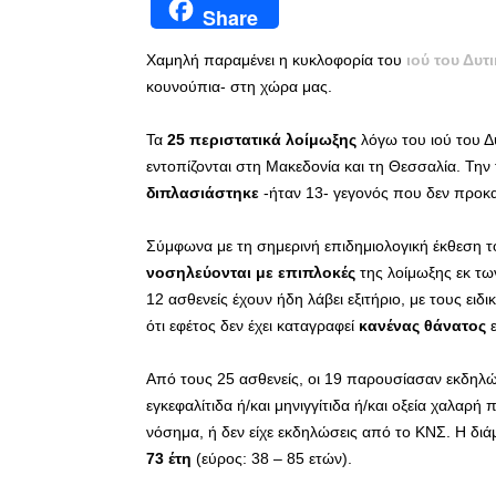
Share
Χαμηλή παραμένει η κυκλοφορία του
ιού του Δυτ
κουνούπια- στη χώρα μας.
Τα
25 περιστατικά λοίμωξης
λόγω του ιού του Δ
εντοπίζονται στη Μακεδονία και τη Θεσσαλία. Τη
διπλασιάστηκε
-ήταν 13- γεγονός που δεν προκα
Σύμφωνα με τη σημερινή επιδημιολογική έκθεση τ
νοσηλεύονται με
επιπλοκές
της λοίμωξης εκ τω
12 ασθενείς έχουν ήδη λάβει εξιτήριο, με τους ειδ
ότι εφέτος δεν έχει καταγραφεί
κανένας θάνατος
ε
Από τους 25 ασθενείς, οι 19 παρουσίασαν εκδηλ
εγκεφαλίτιδα ή/και μηνιγγίτιδα ή/και οξεία χαλαρή
νόσημα, ή δεν είχε εκδηλώσεις από το ΚΝΣ. Η δι
73 έτη
(εύρος: 38 – 85 ετών).