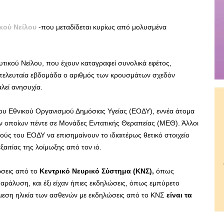
ικού Νείλου
-που μεταδίδεται κυρίως από μολυσμένα
υτικού Νείλου, που έχουν καταγραφεί συνολικά εφέτος,
ν τελευταία εβδομάδα ο αριθμός των κρουσμάτων σχεδόν
λεί ανησυχία.
ου Εθνικού Οργανισμού Δημόσιας Υγείας (ΕΟΔΥ), εννέα άτομα
ν οποίων πέντε σε Μονάδες Εντατικής Θεραπείας (ΜΕΘ). Άλλοι
ικούς του ΕΟΔΥ να επισημαίνουν το ιδιαιτέρως θετικό στοιχείο
ξαιτίας της λοίμωξης από τον ιό.
ώσεις από το
Κεντρικό Νευρικό Σύστημα (ΚΝΣ),
όπως
 παράλυση, και έξι είχαν ήπιες εκδηλώσεις, όπως εμπύρετο
άμεση ηλικία των ασθενών με εκδηλώσεις από το ΚΝΣ
είναι τα