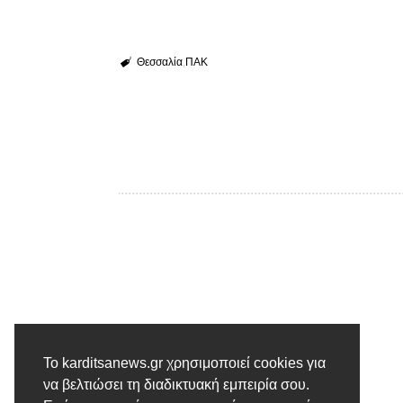
Θεσσαλία
ΠΑΚ
Προηγούμενο άρθρο
Το karditsanews.gr χρησιμοποιεί cookies για
να βελτιώσει τη διαδικτυακή εμπειρία σου.
Ξεκίνησαν οι αιτήσεις για το