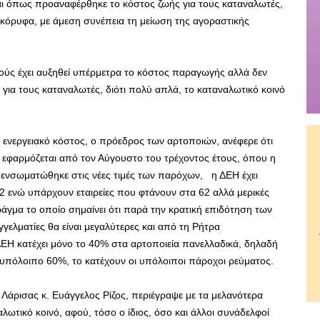
αι όπως προαναφέρθηκε το κόστος ζωής για τους καταναλωτές,
τακόρυφα, με άμεση συνέπεια τη μείωση της αγοραστικής
τούς έχει αυξηθεί υπέρμετρα το κόστος παραγωγής αλλά δεν
για τους καταναλωτές, διότι πολύ απλά, το καταναλωτικό κοινό
ο ενεργειακό κόστος, ο πρόεδρος των αρτοποιών, ανέφερε ότι
α εφαρμόζεται από τον Αύγουστο του τρέχοντος έτους, όπου η
 ενσωματώθηκε στις νέες τιμές των παρόχων, η ΔΕΗ έχει
 52 ενώ υπάρχουν εταιρείες που φτάνουν στα 62 αλλά μερικές
άγμα το οποίο σημαίνει ότι παρά την κρατική επιδότηση των
γγελματίες θα είναι μεγαλύτερες και από τη Ρήτρα
ΔΕΗ κατέχει μόνο το 40% στα αρτοποιεία πανελλαδικά, δηλαδή
 υπόλοιπο 60%, το κατέχουν οι υπόλοιποι πάροχοι ρεύματος.
άρισας κ. Ευάγγελος Ρίζος, περιέγραψε με τα μελανότερα
ωτικό κοινό, αφού, τόσο ο ίδιος, όσο και άλλοι συνάδελφοί