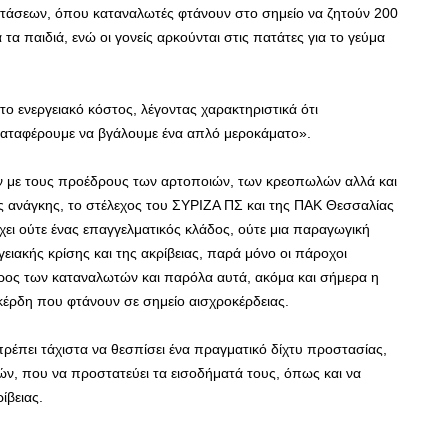
στάσεων, όπου καταναλωτές φτάνουν στο σημείο να ζητούν 200
τα παιδιά, ενώ οι γονείς αρκούνται στις πατάτες για το γεύμα
το ενεργειακό κόστος, λέγοντας χαρακτηριστικά ότι
 καταφέρουμε να βγάλουμε ένα απλό μεροκάματο».
ν με τους προέδρους των αρτοποιών, των κρεοπωλών αλλά και
ς ανάγκης, το στέλεχος του ΣΥΡΙΖΑ ΠΣ και της ΠΑΚ Θεσσαλίας
χει ούτε ένας επαγγελματικός κλάδος, ούτε μια παραγωγική
γειακής κρίσης και της ακρίβειας, παρά μόνο οι πάροχοι
άρος των καταναλωτών και παρόλα αυτά, ακόμα και σήμερα η
κέρδη που φτάνουν σε σημείο αισχροκέρδειας.
ρέπει τάχιστα να θεσπίσει ένα πραγματικό δίχτυ προστασίας,
ν, που να προστατεύει τα εισοδήματά τους, όπως και να
ίβειας.