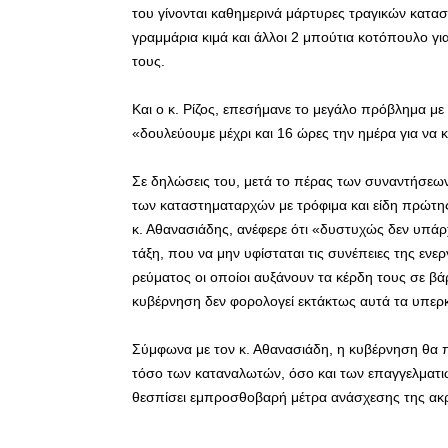
του γίνονται καθημερινά μάρτυρες τραγικών κατα
γραμμάρια κιμά και άλλοι 2 μπούτια κοτόπουλο για 
τους.
Και ο κ. Ρίζος, επεσήμανε το μεγάλο πρόβλημα με 
«δουλεύουμε μέχρι και 16 ώρες την ημέρα για να
Σε δηλώσεις του, μετά το πέρας των συναντήσεω
των καταστηματαρχών με τρόφιμα και είδη πρώτη
κ. Αθανασιάδης, ανέφερε ότι «δυστυχώς δεν υπάρ
τάξη, που να μην υφίσταται τις συνέπειες της ενερ
ρεύματος οι οποίοι αυξάνουν τα κέρδη τους σε β
κυβέρνηση δεν φορολογεί εκτάκτως αυτά τα υπερ
Σύμφωνα με τον κ. Αθανασιάδη, η κυβέρνηση θα π
τόσο των καταναλωτών, όσο και των επαγγελματιώ
θεσπίσει εμπροσθοβαρή μέτρα ανάσχεσης της ακρ