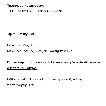
Τηλέφωνα κρατήσεων:
+30 6944 830 500 | +30 6908 228704
Τιμές Εισιτηρίων
Γενική είσοδος: 15€
Μειωμένο (ΑΜΕΑ, Ανεργίας, Φοιτητικό): 12€
Προπώληση:
https://www.ticketservices.gr/event/o-filos-mou-
o-lefterakis/?lang=el
Βιβλιοπωλείο ‘Παιδεία’- Ηρ. Πολυτεχνείου 6, – Τιμή
προπώλησης 12€