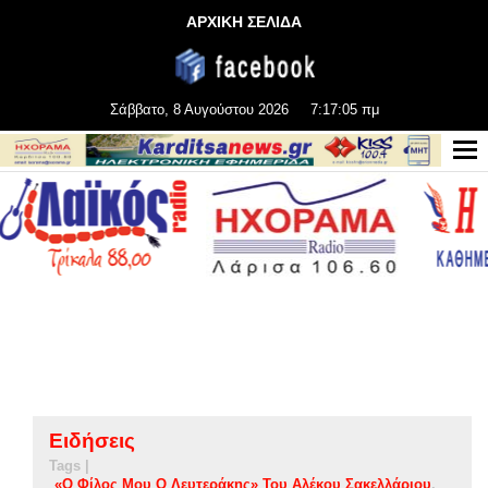
ΑΡΧΙΚΗ ΣΕΛΙΔΑ
Σάββατο, 8 Αυγούστου 2026
7:17:06 πμ
Ειδήσεις
Tags |
«Ο Φίλος Μου Ο Λευτεράκης» Του Αλέκου Σακελλάριου