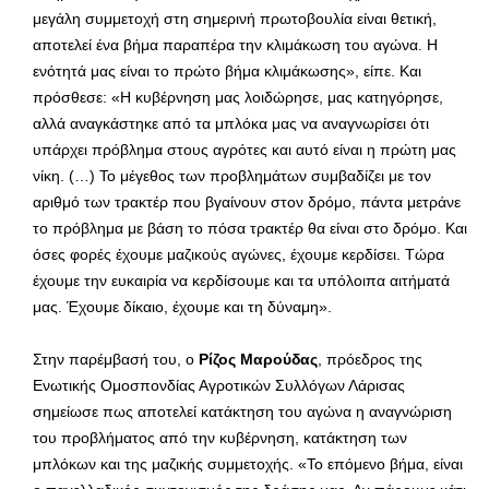
μεγάλη συμμετοχή στη σημερινή πρωτοβουλία είναι θετική,
αποτελεί ένα βήμα παραπέρα την κλιμάκωση του αγώνα. Η
ενότητά μας είναι το πρώτο βήμα κλιμάκωσης», είπε. Και
πρόσθεσε: «Η κυβέρνηση μας λοιδώρησε, μας κατηγόρησε,
αλλά αναγκάστηκε από τα μπλόκα μας να αναγνωρίσει ότι
υπάρχει πρόβλημα στους αγρότες και αυτό είναι η πρώτη μας
νίκη. (…) Το μέγεθος των προβλημάτων συμβαδίζει με τον
αριθμό των τρακτέρ που βγαίνουν στον δρόμο, πάντα μετράνε
το πρόβλημα με βάση το πόσα τρακτέρ θα είναι στο δρόμο. Και
όσες φορές έχουμε μαζικούς αγώνες, έχουμε κερδίσει. Τώρα
έχουμε την ευκαιρία να κερδίσουμε και τα υπόλοιπα αιτήματά
μας. Έχουμε δίκαιο, έχουμε και τη δύναμη».
Στην παρέμβασή του, ο
Ρίζος Μαρούδας
, πρόεδρος της
Ενωτικής Ομοσπονδίας Αγροτικών Συλλόγων Λάρισας
σημείωσε πως αποτελεί κατάκτηση του αγώνα η αναγνώριση
του προβλήματος από την κυβέρνηση, κατάκτηση των
μπλόκων και της μαζικής συμμετοχής. «Το επόμενο βήμα, είναι