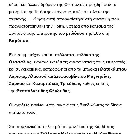
οδός) και άλλων δρόμων της Θεσσαλίας προχώρησαν το
μεσημέρι της Τετάρτης οι αγρότες από τα μπλόκα της
περιοχής. Η κίνηση αυτή αποφασίστηκε στη σύσκεψη που
πραγματοποιήθηκε την Τρίτη, ύστερα από κάλεσμα της
Συντονιστικής Επιτροπής του
μπλόκου της E65 στη
Καρδίτσα.
Εκεί συμμετείχαν και τα
υπόλοιπα μπλόκα της
Θεσσαλίας,
έχοντας εκλέξει τις συντονιστικές τους επιτροπές
και συγκεκριμένα, εκπρόσωποι από τα μπλόκα
Πλατυκάμπου
Λάρισας, Αλμυρού
και
Στεφανοβίκειου Μαγνησίας,
Ζάρκου
και
Καλαμπάκας Τρικάλων,
καθώς επίσης
της
Θεσσαλιώτιδας Φθιώτιδας.
Οι αγρότες εντείνουν τον αγώνα τους διεκδικώντας τα δίκαια
αιτήματά τους.
Στο συμβολικό αποκλεισμό του μπλόκου της Καρδίτσας
συμμετείχε και ο
Σύλλογος Μελισσοκόμων Ν. Καρδίτσας.