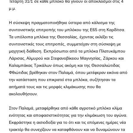
Τετάρτη 31/1 σε κάθε μπλόκο θα γίνουν οι αποκλεισμοί στις 4
μ.μ.
Η σύσκεψη πραγματοποιήθηκε ύστερα από κάλεσμα της
συντονιστικής επιτροπής του μπλόκου της E65 στη Καρδίτσα.
Τα υπόλοιπα μπλόκα της Θεσσαλίας, έχοντας εκλέξει τις
συντονιστικές τους επιτροπές, συμμετείχαν στη σύσκεψη με
μαχητική διάθεση. Εκπρόσωποι από τα μπλόκα Πλατυκάμπου
Λάρισας, Αλμυρού και Στεφανοβίκειου Μαγνησίας, Ζάρκου και
Καλαμπάκας Τρικάλων όπως ακόμη και της Θεσσαλιώτιδας
Φθιώτιδας βρέθηκαν στον Παλαμά, όπου μετέφεραν εικόνα από
την κατάσταση που επικρατεί στα μπλόκα, συζήτησαν τα
αιτήματά τους και τις μορφές κλιμάκωσης που θα
ακολουθήσουν.
Στον Παλαμά, μεταφέρθηκε από κάθε αγροτικό μπλόκο κλίμα
ενότητας και αποφασιστικότητας για την κλιμάκωση του αγώνα.
Εκφράστηκε η αισιοδοξία για το ότι και τις επόμενες ημέρες νέα
τρακτέρ θα συνεχίζουν να καταφθάνουν και να δυναμώνουν τα