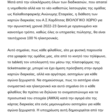
Μετά από την ολοκλήρωση όλων των διαδικασιών, που απαιτεί
η νομοθεσία αλλά και το νέο καθεστώς λειτουργίας της ομάδας
ως Καλαθοσφαιρικής Ανώνυμης Εταιρείας, η διάθεση των
καρτών διαρκείας του Α.Σ.Καρδίτσας ΒΙΟΛΟΓΙΚΟ ΧΩΡΙΟ για
την αγωνιστική χρονιά 2022-23 ξεκινά με οργανωμένο και
καινοτόμο τρόπο, καθώς όλες οι υπηρεσίες πώλησης, θα είναι
ταυτόχρονα 100 % ηλεκτρονικές.
Αυτό σημαίνει, πως κάθε φίλαθλος, είτε με φυσική παρουσία
στα γραφεία της ομάδας μας, είτε από το κινητό του τηλέφωνο,
το tabletή τον υπολογιστή του μέσω της πλατοφόρμας της
ticketmaster.gr, μπορεί να έχει άμεση πρόσβαση στην αγορά
καρτών διαρκείας, αλλά και αργότερα, εισιτηρίων για κάθε
αγώνα ξεχωριστά. Να σημειώσουμε, πως το εισιτήριο είναι
ονομαστικό και ηλεκτρονικό και αυτό σημαίνει ότι ο κάθε
φίλαθλος θα πρέπει να δηλώνει το ονοματεπώνυμο και τα
προσωπικά του στοιχεία (ΑΜΚΑ) κατά την αγορά είτε της
κάρτας διαρκείας είτε ενός μεμονωμένου εισιτηρίου για κάθε
αγώνα ξεχωριστά. Η υποχρέωση αυτή δημιουργείται από την