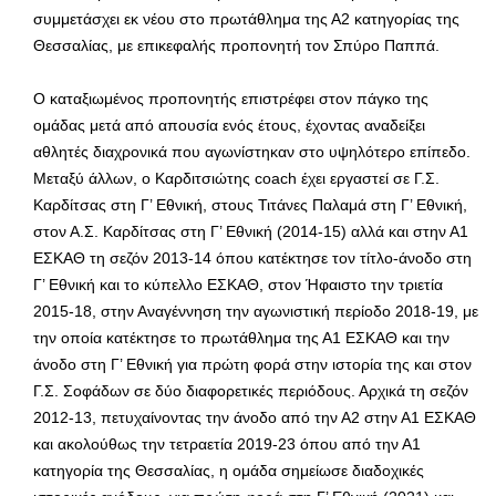
συμμετάσχει εκ νέου στο πρωτάθλημα της Α2 κατηγορίας της
Θεσσαλίας, με επικεφαλής προπονητή τον Σπύρο Παππά.
Ο καταξιωμένος προπονητής επιστρέφει στον πάγκο της
ομάδας μετά από απουσία ενός έτους, έχοντας αναδείξει
αθλητές διαχρονικά που αγωνίστηκαν στο υψηλότερο επίπεδο.
Μεταξύ άλλων, ο Καρδιτσιώτης coach έχει εργαστεί σε Γ.Σ.
Καρδίτσας στη Γ’ Εθνική, στους Τιτάνες Παλαμά στη Γ’ Εθνική,
στον Α.Σ. Καρδίτσας στη Γ’ Εθνική (2014-15) αλλά και στην Α1
ΕΣΚΑΘ τη σεζόν 2013-14 όπου κατέκτησε τον τίτλο-άνοδο στη
Γ’ Εθνική και το κύπελλο ΕΣΚΑΘ, στον Ήφαιστο την τριετία
2015-18, στην Αναγέννηση την αγωνιστική περίοδο 2018-19, με
την οποία κατέκτησε το πρωτάθλημα της Α1 ΕΣΚΑΘ και την
άνοδο στη Γ’ Εθνική για πρώτη φορά στην ιστορία της και στον
Γ.Σ. Σοφάδων σε δύο διαφορετικές περιόδους. Αρχικά τη σεζόν
2012-13, πετυχαίνοντας την άνοδο από την Α2 στην Α1 ΕΣΚΑΘ
και ακολούθως την τετραετία 2019-23 όπου από την Α1
κατηγορία της Θεσσαλίας, η ομάδα σημείωσε διαδοχικές