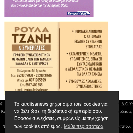
Το karditsanews.gr χρησιμοποιεί cookies για
© Karditsa News | Διακριτικός Τίτλος: Orion Media, ΑΦΜ: 043750542, Δ.Ο.Υ:
να βελτιώσει τη διαδικτυακή εμπειρία σου.
Καρδίτσας, Αρ. Γεμή: 018804431000, Δ/νση: Διάκου 10 τ.κ 43132 Καρδίτσα,
Εφόσον συνεχίσεις, συμφωνείς με την χρήση
Τηλ: 24410 42500, email:
news@karditsanews.gr.
των cookies από εμάς.
Μάθε περισσότερα
Νόμιμος Εκπρόσωπος, Ιδιοκτήτης και Διαχειριστής: Παναγιώτης Φιλίππου,