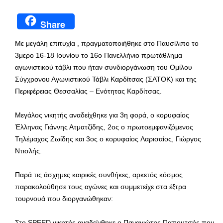
Share
Με μεγάλη επιτυχία , πραγματοποιήθηκε στο Παυσίλιπο το
3μερο 16-18 Ιουνίου το 16ο Πανελλήνιο πρωτάθλημα
αγωνιστικού τάβλι που ήταν συνδιοργάνωση του Ομίλου
Σύγχρονου Αγωνιστικού Τάβλι Καρδίτσας (ΣΑΤΟΚ) και της
Περιφέρειας Θεσσαλίας – Ενότητας Καρδίτσας.
Μεγάλος νικητής αναδείχθηκε για 3η φορά, ο κορυφαίος
Έλληνας Γιάννης Ατματζίδης, 2ος ο πρωτοεμφανιζόμενος
Τηλέμαχος Ζωίδης και 3ος ο κορυφαίος Λαρισαίος, Γιώργος
Ντισλής.
Παρά τις άσχημες καιρικές συνθήκες, αρκετός κόσμος
παρακολούθησε τους αγώνες και συμμετείχε στα έξτρα
τουρνουά που διοργανώθηκαν:
Στο SPEED νικητής αναδείχθηκε ο Παναγιώτης Παπουτσής που