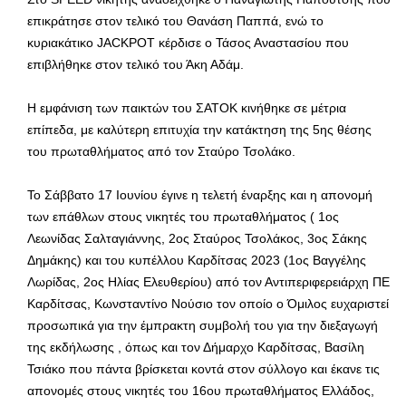
επικράτησε στον τελικό του Θανάση Παππά, ενώ το
κυριακάτικο JACKPOT κέρδισε ο Τάσος Αναστασίου που
επιβλήθηκε στον τελικό του Άκη Αδάμ.
Η εμφάνιση των παικτών του ΣΑΤΟΚ κινήθηκε σε μέτρια
επίπεδα, με καλύτερη επιτυχία την κατάκτηση της 5ης θέσης
του πρωταθλήματος από τον Σταύρο Τσολάκο.
Το Σάββατο 17 Ιουνίου έγινε η τελετή έναρξης και η απονομή
των επάθλων στους νικητές του πρωταθλήματος ( 1ος
Λεωνίδας Σαλταγιάννης, 2ος Σταύρος Τσολάκος, 3ος Σάκης
Δημάκης) και του κυπέλλου Καρδίτσας 2023 (1ος Βαγγέλης
Λωρίδας, 2ος Ηλίας Ελευθερίου) από τον Αντιπεριφερειάρχη ΠΕ
Καρδίτσας, Κωνσταντίνο Νούσιο τον οποίο ο Όμιλος ευχαριστεί
προσωπικά για την έμπρακτη συμβολή του για την διεξαγωγή
της εκδήλωσης , όπως και τον Δήμαρχο Καρδίτσας, Βασίλη
Τσιάκο που πάντα βρίσκεται κοντά στον σύλλογο και έκανε τις
απονομές στους νικητές του 16ου πρωταθλήματος Ελλάδος,