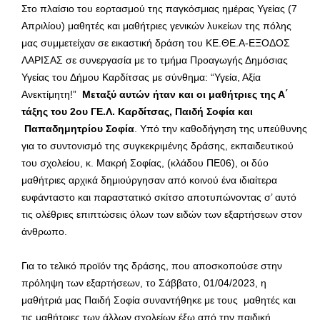
Στο πλαίσιο του εορτασμού της παγκόσμιας ημέρας Υγείας (7
Απριλίου) μαθητές και μαθήτριες γενικών λυκείων της πόλης
μας συμμετείχαν σε εικαστική δράση του ΚΕ.ΘΕ.Α-ΕΞΟΔΟΣ
ΛΑΡΙΣΑΣ σε συνεργασία με το τμήμα Προαγωγής Δημόσιας
Υγείας του Δήμου Καρδίτσας με σύνθημα: “Υγεία, Αξία
Ανεκτίμητη!”
Μεταξύ αυτών ήταν και οι μαθήτριες της Α΄
τάξης του 2ου ΓΕ.Λ. Καρδίτσας, Παιδή Σοφία και
Παπαδημητρίου Σοφία
. Υπό την καθοδήγηση της υπεύθυνης
για το συντονισμό της συγκεκριμένης δράσης, εκπαιδευτικού
του σχολείου, κ. Μακρή Σοφίας, (κλάδου ΠΕ06), οι δύο
μαθήτριες αρχικά δημιούργησαν από κοινού ένα ιδιαίτερα
ευφάνταστο και παραστατικό σκίτσο αποτυπώνοντας σ’ αυτό
τις ολέθριες επιπτώσεις όλων των ειδών των εξαρτήσεων στον
άνθρωπο.
Για το τελικό προϊόν της δράσης, που αποσκοπούσε στην
πρόληψη των εξαρτήσεων, το Σάββατο, 01/04/2023, η
μαθήτριά μας Παιδή Σοφία συναντήθηκε με τους μαθητές και
τις μαθήτριες των άλλων σχολείων έξω από την παιδική