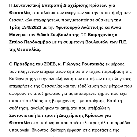
Η
Συντονιστική Επιτροπή Διαχείρισης Κρίσεων για
Θεσσαλία
, στα πλαίσια των ενεργειών για την υποστήριξη των
θεσσαλικών επιχειρήσεων, πραγματοποίησε σύσκεψη
την
Τρίτη 19/9/2023
με την
Υφυπουργό Ανάπτυξης κα Άννα
Μάνη
και τον
Ειδικό Σύμβουλο της Γ.Γ. Βιομηχανίας κ.
Σπύρο Περόγαμβρο
με τη συμμετοχή
Βουλευτών των Π.Ε.
της Θεσσαλίας
.
Ο
Πρόεδρος του ΣΘΕΒ, κ. Γιώργος Ρουπακιάς
εκ μέρους
των πληγέντων επιχειρήσεων ζήτησε την ταχεία παρέμβαση της
Κυβέρνησης για την ολοκλήρωση των αυτοψιών στις πληγείσες
επιχειρήσεις της Θεσσαλίας και την εξειδίκευση των μέτρων που
αφορούν τις αποζημιώσεις για τις εκτεταμένες ζημιές που έχει
υποστεί ο κλάδος της βιομηχανίας – μεταποίησης. Κατά τη
συζήτηση, αναλύθηκαν τα αιτήματα που υπέβαλλε η
Συντονιστική Επιτροπή Διαχείρισης Κρίσεων για
Θεσσαλία
στο υπόμνημα που απέστειλε προς όλα τα αρμόδια
υπουργεία, δίνοντας ιδιαίτερη έμφαση στις προτάσεις της