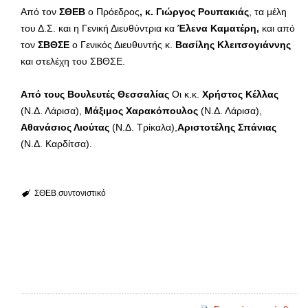
Από τον
ΣΘΕΒ
ο Πρόεδρος
, κ. Γιώργος Ρουπακιάς
, τα μέλη
του Δ.Σ. και η Γενική Διευθύντρια κα
Έλενα Καματέρη,
και από
τον
ΣΒΘΣΕ
ο Γενικός Διευθυντής κ.
Βασίλης Κλειτσογιάννης
και στελέχη του ΣΒΘΣΕ.
Από τους Βουλευτές Θεσσαλίας
Οι κ.κ.
Χρήστος Κέλλας
(Ν.Δ. Λάρισα),
Μάξιμος Χαρακόπουλος
(Ν.Δ. Λάρισα),
Αθανάσιος Λιούτας
(Ν.Δ. Τρίκαλα),
Αριστοτέλης Σπάνιας
(Ν.Δ. Καρδίτσα).
ΣΘΕΒ
συντονιστικό