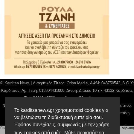
© Karditsa News | Διακριτικός Τίτλος: Orion Media, ΑΦΜ: 043750542, Δ.Ο.Υ:
Καρδίτσας, Αρ. Γεμή: 018804431000, Δ/νση: Διάκου 10 τ.κ 43132 Καρδίτσα,
Τηλ: 24410 42500, email:
news@karditsanews.gr.
Νόμιμος Εκπρόσωπος, Ιδιοκτήτης και Διαχειριστής: Παναγιώτης Φιλίππου,
Το karditsanews.gr χρησιμοποιεί cookies για
Διευθύντρια: Γιαννουσά Βασιλική, Διευθύντιρα Σύνταξης: Μπαλαμπάνη
να βελτιώσει τη διαδικτυακή εμπειρία σου.
Βασιλική. Δικαιούχος domain name Παναγιώτης Φιλίππου
Εφόσον συνεχίσεις, συμφωνείς με την χρήση
Πολιτική απορρήτου
|
Αίτηση Διαχείρισης Προσωπικών Δεδομένων
|
Όροι χρήσης
| |
Δήλωση
Συμμόρφωσης
των cookies από εμάς.
Μάθε περισσότερα