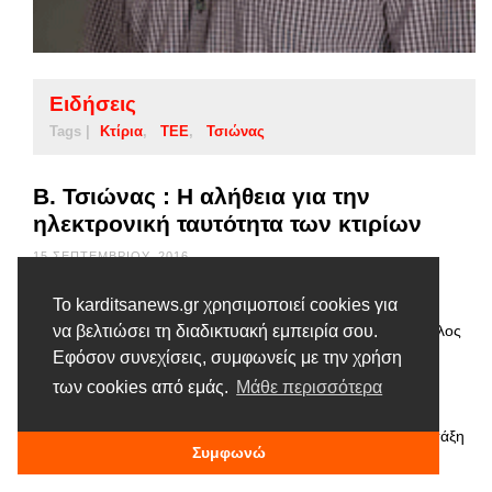
Ειδήσεις
Tags |
Κτίρια
ΤΕΕ
Τσιώνας
Β. Τσιώνας : Η αλήθεια για την
ηλεκτρονική ταυτότητα των κτιρίων
15 ΣΕΠΤΕΜΒΡΊΟΥ, 2016
Με την ηλεκτρονική ταυτότητα κτιρίου, στη χώρα μας
Το karditsanews.gr χρησιμοποιεί cookies για
συντελείται μια ιστορική αλλαγή εκσυγχρονισμού προς όφελος
να βελτιώσει τη διαδικτυακή εμπειρία σου.
των πολιτών. Η ηλεκτρονική ταυτότητα είναι η διαδικασία
Εφόσον συνεχίσεις, συμφωνείς με την χρήση
σύμφωνα με την οποία δημιουργείται ένας οργανωμένος
των cookies από εμάς.
Μάθε περισσότερα
ηλεκτρονικός φάκελος για κάθε ακίνητο. Φυσικά και είναι
αναγκαία η ηλεκτρονική ταυτότητα κτιρίου καθώς βάζει σε τάξη
Συμφωνώ
την περιουσία του πολίτη. Είναι αναγκαία για την …