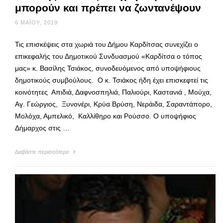
μπορούν και πρέπει να ζωντανέψουν
6 ΜΑΪ́ΟΥ, 2019
Τις επισκέψεις στα χωριά του Δήμου Καρδίτσας συνεχίζει ο
επικεφαλής του Δημοτικού Συνδυασμού «Καρδίτσα ο τόπος
μας» κ. Βασίλης Τσιάκος, συνοδευόμενος από υποψήφιους
δημοτικούς συμβούλους. Ο κ. Τσιάκος ήδη έχει επισκεφτεί τις
κοινότητες Απιδιά, Δαφνοσπηλιά, Παλιούρι, Καστανιά , Μούχα,
Αγ. Γεώργιος, Ξυνονέρι, Κρύα Βρύση, Νεράιδα, Σαραντάπορο,
Μολόχα, Αμπελικό, Καλλίθηρο και Ρούσσο. Ο υποψήφιος
Δήμαρχος στις …
Διαβάστε περισσότερα