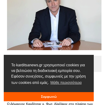
Ειδήσεις
Το karditsanews.gr χρησιμοποιεί cookies για
Tags |
Αλεξάκος
Επίσκέψεις
Χωριά
να βελτιώσει τη διαδικτυακή εμπειρία σου.
Εφόσον συνεχίσεις, συμφωνείς με την χρήση
Σε Πρόδρομο και Άγιο Θεόδωρο την
των cookies από εμάς.
Μάθε περισσότερα
Πέμπτη 14/9 ο Δήμαρχος Καρδίτσας
13 ΣΕΠΤΕΜΒΡΊΟΥ, 2017
Συμφωνώ
Ο Δήμαρχος Καρδίτσας κ. Φωτ. Αλεξάκος στο πλαίσιο των