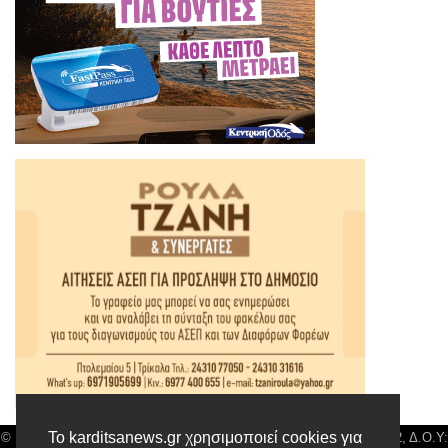
Το karditsanews.gr χρησιμοποιεί cookies για
© Karditsa News | Διακριτικός Τίτλος: Orion Media, ΑΦΜ: 043750542, Δ.Ο.Υ: