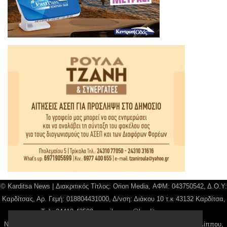
© Karditsa News | Διακριτικός Τίτλος: Orion Media, ΑΦΜ: 043750542, Δ.Ο.Υ:
Καρδίτσας, Αρ. Γεμή: 018804431000, Δ/νση: Διάκου 10 τ.κ 43132 Καρδίτσα,
Τηλ: 24410 42500, email:
news@karditsanews.gr.
Νόμιμος Εκπρόσωπος, Ιδιοκτήτης και Διαχειριστής: Παναγιώτης Φιλίππου,