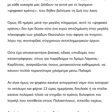
με κάθε ευκαιρία μας ζαλίζουν τα αυτιά για το λεγόμενο
«ψηφιακό κράτος», που δήθεν βελτίωσε τη ζωή του λαού.
Ομως 45 ημέρες μετά την μεγάλη πλημμύρα, αυτό το «ψηφιακό
κράτος» δεν έχει δώσει ούτε ένα ευρώ αποζημίωση στην μεγάλη
πλειοψηφία των χιλιάδων Θεσσαλών που άφησε να πνιγούν,
λόγω της ανυπαρξίας σύγχρονων αντιπλημμυρικών έργων.
Ούτε έχει αποκαταστήσει βασικές οδικές υποδομές που
καταστράφηκαν, όπως για παράδειγμα το δρόμο Λάρισας-
Καρδίτσας, αναγκάζοντας όσους μετακινούνται καθημερινά, να
κάνουν πολλά περισσότερα χιλιόμετρα μέσω Παλαμά.
Αν είναι όμως να ψηφίσει κανένα αντεργατικό νόμο που καταργεί
το οκτάωρο και φέρνει 13 ώρες ημερήσιας δουλειάς ή να στείλει
κανένα πολεμικό πλοίο να στηρίξει το κράτος δολοφόνο του
Ισραήλ που επιτίθεται στους Παλαιστίνιους, σπεύδει ταχέως.