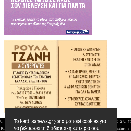
Το karditsanews.gr χρησιμοποιεί cookies για
© Karditsa News | Διακριτικός Τίτλος: Orion Media, ΑΦΜ: 043750542, Δ.Ο.Υ:
να βελτιώσει τη διαδικτυακή εμπειρία σου.
Καρδίτσας, Αρ. Γεμή: 018804431000, Δ/νση: Διάκου 10 τ.κ 43132 Καρδίτσα,