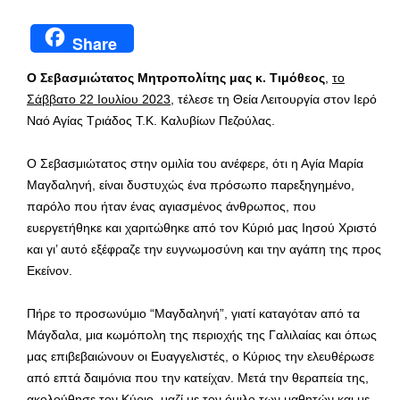
Share
Ο Σεβασμιώτατος Μητροπολίτης μας κ. Τιμόθεος
,
το
Σάββατο 22 Ιουλίου 2023
, τέλεσε τη Θεία Λειτουργία στον Ιερό
Ναό Αγίας Τριάδος Τ.Κ. Καλυβίων Πεζούλας.
Ο Σεβασμιώτατος στην ομιλία του ανέφερε, ότι η Αγία Μαρία
Μαγδαληνή, είναι δυστυχώς ένα πρόσωπο παρεξηγημένο,
παρόλο που ήταν ένας αγιασμένος άνθρωπος, που
ευεργετήθηκε και χαριτώθηκε από τον Κύριό μας Ιησού Χριστό
και γι’ αυτό εξέφραζε την ευγνωμοσύνη και την αγάπη της προς
Εκείνον.
Πήρε το προσωνύμιο “Μαγδαληνή”, γιατί καταγόταν από τα
Μάγδαλα, μια κωμόπολη της περιοχής της Γαλιλαίας και όπως
μας επιβεβαιώνουν οι Ευαγγελιστές, ο Κύριος την ελευθέρωσε
από επτά δαιμόνια που την κατείχαν. Μετά την θεραπεία της,
ακολούθησε τον Κύριο, μαζί με τον όμιλο των μαθητών και με