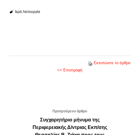
Ιερά
Λειτουργία
Εκτυπώστε το άρθρο
<< Επιστροφή
Προηγούμενο άρθρο
Συγχαρητήριο μήνυμα της
Περιφερειακής Δ/ντριας Εκπ/σης
Θεσσαλίας Β. Ζιάκα προς τους