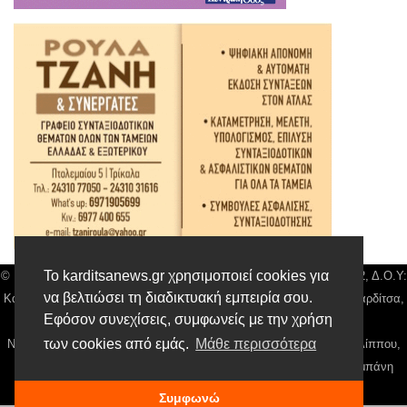
Το karditsanews.gr χρησιμοποιεί cookies για
© Karditsa News | Διακριτικός Τίτλος: Orion Media, ΑΦΜ: 043750542, Δ.Ο.Υ:
να βελτιώσει τη διαδικτυακή εμπειρία σου.
Καρδίτσας, Αρ. Γεμή: 018804431000, Δ/νση: Διάκου 10 τ.κ 43132 Καρδίτσα,
Εφόσον συνεχίσεις, συμφωνείς με την χρήση
Τηλ: 24410 42500, email:
news@karditsanews.gr.
των cookies από εμάς.
Μάθε περισσότερα
Νόμιμος Εκπρόσωπος, Ιδιοκτήτης και Διαχειριστής: Παναγιώτης Φιλίππου,
Διευθύντρια: Γιαννουσά Βασιλική, Διευθύντιρα Σύνταξης: Μπαλαμπάνη
Βασιλική. Δικαιούχος domain name Παναγιώτης Φιλίππου
Συμφωνώ