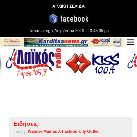
ΑΡΧΙΚΗ ΣΕΛΙΔΑ
Παρασκευή, 7 Αυγούστου 2026
3:43:06 μμ
Ειδήσεις
Tags |
Wander Mamas X Fashion City Outlet: