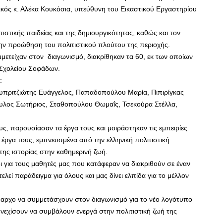
αστικός κ. Αλέκα Κουκόσια, υπεύθυνη του Εικαστικού Εργαστηρίου
στικής παιδείας και της δημιουργικότητας, καθώς και τον
στην προώθηση του πολιτιστικού πλούτου της περιοχής.
υμμετείχαν στον διαγωνισμό, διακρίθηκαν τα 60, εκ των οποίων
 Σχολείου Σοφάδων.
:
υπριτζιώτης Ευάγγελος, Παπαδοπούλου Μαρία, Πιπιρίγκας
υλος Σωτήριος, Σταθοπούλου Θωμαΐς, Τσεκούρα Στέλλα,
ς, παρουσίασαν τα έργα τους και μοιράστηκαν τις εμπειρίες
έργα τους, εμπνευσμένα από την ελληνική πολιτιστική
 της ιστορίας στην καθημερινή ζωή.
ι για τους μαθητές μας που κατάφεραν να διακριθούν σε έναν
λεί παράδειγμα για όλους και μας δίνει ελπίδα για το μέλλον
αρχο να συμμετάσχουν στον διαγωνισμό για το νέο λογότυπο
υνεχίσουν να συμβάλουν ενεργά στην πολιτιστική ζωή της