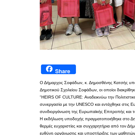
Share
Ο Δήμαρχος Σοφάδων, κ. Δημοσθένης Κατσής υποδ
Δημοτικού Σχολείου Σοφάδων, οι οποίοι διακρίθη
“HEIRS OF CULTURE: Αναδεικνύω την Πολιτιστικ
συνεργασία με την UNESCO και εντάχθηκε στις Ευ
συνδιοργάνωση της Ευρωπαϊκής Επιτροπής και τ
Η εκδήλωση υποδοχής πραγματοποιήθηκε στο Δημ
θερμές ευχαριστίες και συγχαρητήρια από τον Δήμ
ευθύνη οργάνωσης και υποστήριξης των μαθητών 