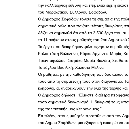
την καλλιτεχνική ευθύνη και επιμέλεια είχε η εικ
του Μορφωτικού Συλλόγου Σοφάδων.
Ο Δήμαρχος Σοφάδων τόνισε τη σημασία της πολιτι
σημαντικό ρόλο που παίζουν τέτοιες διακρίσεις 
Αξίζει να σημειωθεί ότι από τα 2.500 έργα που σ
τα 11 ανήκουν στους μαθητές του 2ου Δημοτικού
Τα έργα που διακρίθηκαν φιλοτέχνησαν οι μαθητές
Καλοστύπη Βαλεντίνα, Κόρκα Αρχοντία-Μαρία, Κο
Τριαντάφυλλος, Σιαφάκα Μαρία-Βιολέτα, Σταθόπο
Τσιτόγλου Βασιλική, Χαλασιά Μελίνα
Οι μαθητές, με την καθοδήγηση των δασκάλων του
τους από τη συμμετοχή τους στον διαγωνισμό. Τα 
κληρονομιά, αναδεικνύουν την αξία της τέχνης και
Ο Δήμαρχος δήλωσε: “Είμαστε ιδιαίτερα περήφανο
τόσο σημαντικό διαγωνισμό. Η διάκρισή τους αποτε
της πολιτιστικής μας κληρονομιάς.”
Επιπλέον, στους μαθητές προτάθηκε από τον Δήμ
του Δήμου Σοφάδων, μια εξαιρετική ευκαιρία να σ