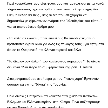
Γιατί κουράζεσαι μου είπε φίλος μου και ασχολείσαι με τα κοινά
δημοσιεύοντας σχετικά άρθρα στον τύπο. -Στην εφημερίδα
Γνώμη θέλεις να πεις , στις άλλες που επιχείρησα να
δημοσιεύω με φίμωσαν εν ονόματι της ‘’ελευθερίας του τύπου’’
για τα περισσότερα άρθρα μου
-Και καλά σε έκαναν , πότε επιτέλους θα αποδεχτείς ότι οι
κρατούντες έχουν δίκιο για όλες τις επιλογές τους , για ζητήματα
όπως το Ουκρανικό ,τα ελληνοτουρκικά και άλλα.
‘’Το δίκαιον ουκ άλλο ή του κρείττοντος συμφέρον ‘‘. Το δίκαιο
δεν είναι άλλο παρά το συμφέρον του ισχυρού. Πλάτων.
Διαπραγματευόμαστε σήμερα με τον ‘’πανίσχυρο’’ Ερντογάν
ουσιαστικά για τα ‘’δίκαια’’ της Τουρκίας.
Ποια δίκαια ; Θα τρίζουν τα κόκκαλα των χιλιάδων πεσόντων
Ελλήνων και Ελληνοκυπρίων στη Κύπρο. Τι να συζητήσουμε
με την Τουρκία όταν η Λευκωσία είναι