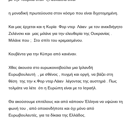
η μοναδική πρωτεύουσα στον κόσμο που είναι διχοτομημένη.
Και μας έρχεται και η Κυρία Φορ ντερ Λάιεν με τον ανεκδιήγητο
Ζελένσκι και μας μιλάνε για την ελευθερία της Ουκρανίας .
Μιλάνε που ; Στο σπίτι του κρεμασμένου.
Κουβέντα για την Κύπρο από κανέναν.
Χθες άκουσα στο ευρωκοινοβούλιο μια Ιρλανδή
Ευρωβουλευτή , με σθένος , πυγμή και οργή, να βάζει στη
θέση της την κ.Φορ ντερ Λάιεν λέγοντας της αυστηρά . Πως
τολμάτε να λέτε ότι η Ευρώπη είναι με το Ισραήλ.
Θα ακούσουμε επιτέλους και από κάποιον Έλληνα να υψώνει τη
φωνή του , από οποιονδήποτε και όχι μόνο από
Ευρωβουλευτές, για τα δίκαια της Ελλάδος.