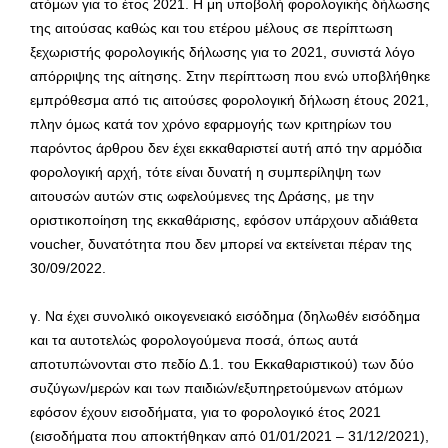
ατόμων για το έτος 2021. Η μη υποβολή φορολογικής δήλωσης
της αιτούσας καθώς και του ετέρου μέλους σε περίπτωση
ξεχωριστής φορολογικής δήλωσης για το 2021, συνιστά λόγο
απόρριψης της αίτησης. Στην περίπτωση που ενώ υποβλήθηκε
εμπρόθεσμα από τις αιτούσες φορολογική δήλωση έτους 2021,
πλην όμως κατά τον χρόνο εφαρμογής των κριτηρίων του
παρόντος άρθρου δεν έχει εκκαθαριστεί αυτή από την αρμόδια
φορολογική αρχή, τότε είναι δυνατή η συμπερίληψη των
αιτουσών αυτών στις ωφελούμενες της Δράσης, με την
οριστικοποίηση της εκκαθάρισης, εφόσον υπάρχουν αδιάθετα
voucher, δυνατότητα που δεν μπορεί να εκτείνεται πέραν της
30/09/2022.
γ. Να έχει συνολικό οικογενειακό εισόδημα (δηλωθέν εισόδημα
και τα αυτοτελώς φορολογούμενα ποσά, όπως αυτά
αποτυπώνονται στο πεδίο Δ.1. του Εκκαθαριστικού) των δύο
συζύγων/μερών και των παιδιών/εξυπηρετούμενων ατόμων
εφόσον έχουν εισοδήματα, για το φορολογικό έτος 2021
(εισοδήματα που αποκτήθηκαν από 01/01/2021 – 31/12/2021),