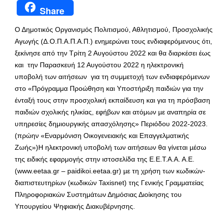
Share
Ο Δημοτικός Οργανισμός Πολιτισμού, Αθλητισμού, Προσχολικής
Αγωγής (Δ.Ο.Π.Α.Π.Α.Π.) ενημερώνει τους ενδιαφερόμενους ότι,
ξεκίνησε από την Τρίτη 2 Αυγούστου 2022 και θα διαρκέσει έως
και την Παρασκευή 12 Αυγούστου 2022 η ηλεκτρονική
υποβολή των αιτήσεων για τη συμμετοχή των ενδιαφερόμενων
στο «Πρόγραμμα Προώθηση και Υποστήριξη παιδιών για την
ένταξή τους στην προσχολική εκπαίδευση και για τη πρόσβαση
παιδιών σχολικής ηλικίας, εφήβων και ατόμων µε αναπηρία σε
υπηρεσίες δημιουργικής απασχόλησης» Περιόδου 2022-2023.
(πρώην «Εναρμόνιση Οικογενειακής και Επαγγελματικής
Ζωής»)Η ηλεκτρονική υποβολή των αιτήσεων θα γίνεται µέσω
της ειδικής εφαρμογής στην ιστοσελίδα της Ε.Ε.Τ.Α.Α. Α.Ε.
(www.eetaa.gr – paidikoi.eetaa.gr) µε τη χρήση των κωδικών-
διαπιστευτηρίων (κωδικών Taxisnet) της Γενικής Γραμματείας
Πληροφοριακών Συστημάτων Δημόσιας Διοίκησης του
Υπουργείου Ψηφιακής ∆ιακυβέρνησης.