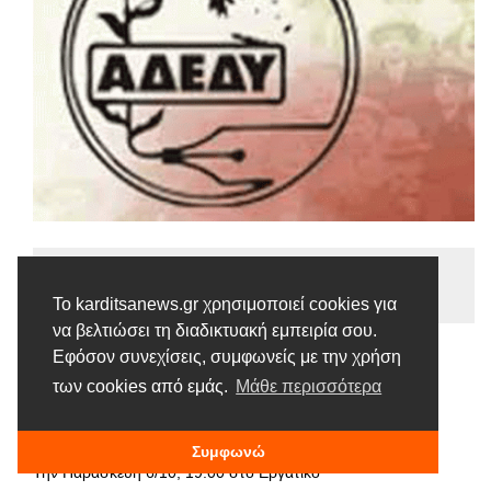
Ειδήσεις
Tags |
ΑΔΕΔΥ
Αξιολόγηση
Ενημέρωση
Το karditsanews.gr χρησιμοποιεί cookies για
να βελτιώσει τη διαδικτυακή εμπειρία σου.
Εφόσον συνεχίσεις, συμφωνείς με την χρήση
Ενημέρωση-συζήτηση για την
των cookies από εμάς.
Μάθε περισσότερα
αξιολόγηση στο Δημόσιο
5 ΟΚΤΩΒΡΊΟΥ, 2017
Συμφωνώ
Την Παρασκευή 6/10, 19:00 στο Εργατικό