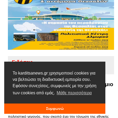
Ειδήσεις
Tags |
Απόδημοι
Θεσσαλοί
Συνέδριο
Το karditsanews.gr χρησιμοποιεί cookies για
να βελτιώσει τη διαδικτυακή εμπειρία σου.
Στις 27 και 28 Ιουλίου το 11ο Παγκόσμιο
Εφόσον συνεχίσεις, συμφωνείς με την χρήση
συνέδριο και αντάμωμα Θεσσαλών
των cookies από εμάς.
Μάθε περισσότερα
23 ΙΟΥΛΊΟΥ, 2019
Συμφωνώ
Στην τελική ευθεία της διοργάνωσης, βρίσκεται ένα μεγάλο
πολιτιστικό γεγονός, που σκοπό έχει την τόνωση της εθνικής