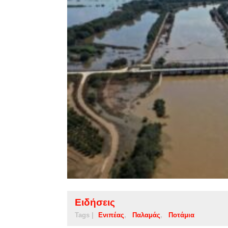
Ειδήσεις
Tags |
Ενιπέας
Παλαμάς
Ποτάμια