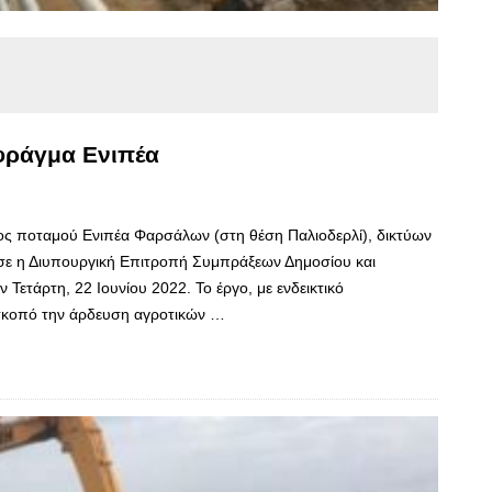
 φράγμα Ενιπέα
τος ποταμού Ενιπέα Φαρσάλων (στη θέση Παλιοδερλί), δικτύων
σε η Διυπουργική Επιτροπή Συμπράξεων Δημοσίου και
 Τετάρτη, 22 Ιουνίου 2022. Το έργο, με ενδεικτικό
 σκοπό την άρδευση αγροτικών …