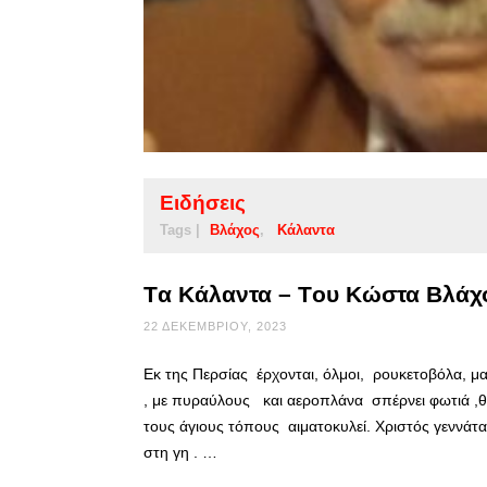
Ειδήσεις
Tags |
Βλάχος
Κάλαντα
Tα Κάλαντα – Tου Κώστα Βλάχ
22 ΔΕΚΕΜΒΡΊΟΥ, 2023
Εκ της Περσίας έρχονται, όλμοι, ρουκετοβόλα, μα
, με πυραύλους και αεροπλάνα σπέρνει φωτιά ,θ
τους άγιους τόπους αιματοκυλεί. Χριστός γεννάτα
στη γη . …