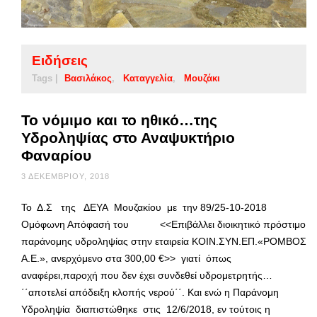
Ειδήσεις
Tags |
Βασιλάκος
Καταγγελία
Μουζάκι
Το νόμιμο και το ηθικό…της
Υδροληψίας στο Αναψυκτήριο
Φαναρίου
3 ΔΕΚΕΜΒΡΊΟΥ, 2018
Το Δ.Σ της ΔΕΥΑ Μουζακίου με την 89/25-10-2018
Ομόφωνη Απόφασή του <<Επιβάλλει διοικητικό πρόστιμο
παράνομης υδροληψίας στην εταιρεία ΚΟΙΝ.ΣΥΝ.ΕΠ.«ΡΟΜΒΟΣ
Α.Ε.», ανερχόμενο στα 300,00 €>> γιατί όπως
αναφέρει,παροχή που δεν έχει συνδεθεί υδρομετρητής…
΄΄αποτελεί απόδειξη κλοπής νερού΄΄. Και ενώ η Παράνομη
Υδροληψία διαπιστώθηκε στις 12/6/2018, εν τούτοις η