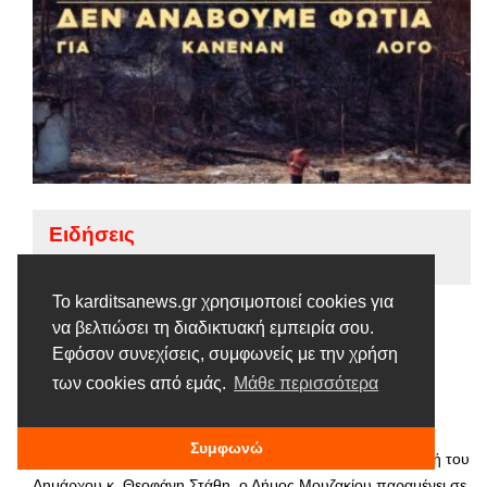
Ειδήσεις
Tags |
Καύσωνας
Μουζάκι
Το karditsanews.gr χρησιμοποιεί cookies για
Παραμένει σε επιφυλακή λόγω
να βελτιώσει τη διαδικτυακή εμπειρία σου.
καύσωνα ο Δήμος Μουζακίου
Εφόσον συνεχίσεις, συμφωνείς με την χρήση
των cookies από εμάς.
Μάθε περισσότερα
21 ΙΟΥΛΊΟΥ, 2023
Με αφορμή τις συνθήκες παρατεταμένου καύσωνα που
Συμφωνώ
βιώνουμε τις τελευταίες ημέρες στην περιοχή μας, με εντολή του
Δημάρχου κ. Θεοφάνη Στάθη, ο Δήμος Μουζακίου παραμένει σε